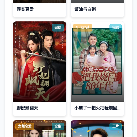
假贫真爱
酱油与白粥
完结
年代穿越
完结
野妃飒翻天
小舅子一把火把我烧回80年代
女频恋爱
全集
正片