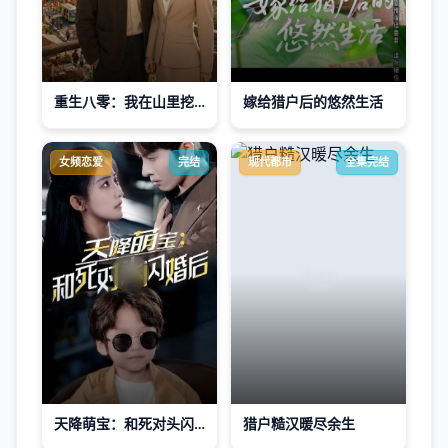
重生八零：我在山里挖宝发家第二季
嫁给猎户后的悠然生活
女频恋爱
完结
现代都市
全集完结
天降萌宝：和死对头闪婚后
猎户糙汉暖尽余生