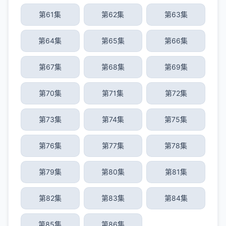
第61集
第62集
第63集
第64集
第65集
第66集
第67集
第68集
第69集
第70集
第71集
第72集
第73集
第74集
第75集
第76集
第77集
第78集
第79集
第80集
第81集
第82集
第83集
第84集
第85集
第86集