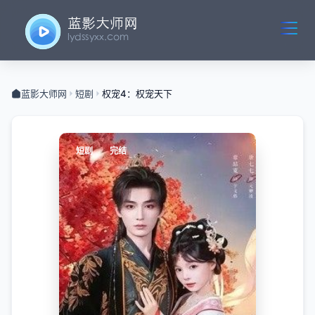
蓝影大师网
短剧
权宠4：权宠天下
短剧
完结