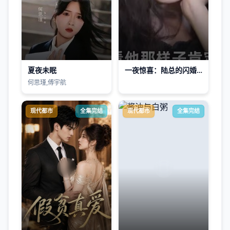
夏夜未眠
一夜惊喜：陆总的闪婚甜妻
何思瑾,傅宇航
现代都市
全集完结
现代都市
全集完结