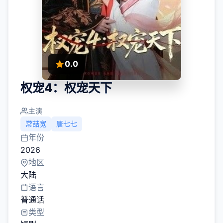
0.0
权宠4：权宠天下
主演
常喆宽
唐七七
年份
2026
地区
大陆
语言
普通话
类型