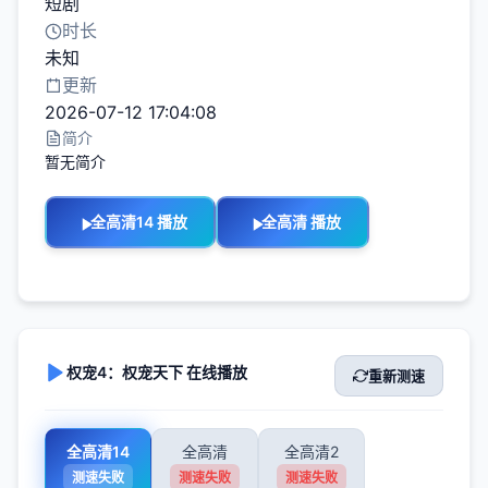
短剧
时长
未知
更新
2026-07-12 17:04:08
简介
暂无简介
全高清14 播放
全高清 播放
权宠4：权宠天下 在线播放
重新测速
全高清14
全高清
全高清2
测速失败
测速失败
测速失败