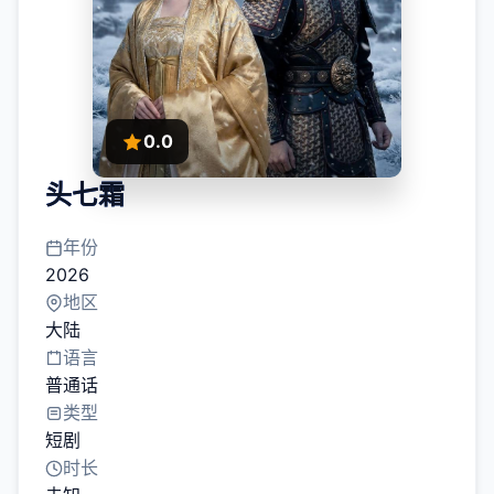
0.0
头七霜
年份
2026
地区
大陆
语言
普通话
类型
短剧
时长