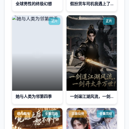
全球男性的终极幻想
假扮货车司机我遇上了此生挚爱
正片
正片
她与人类为邻第四季
一剑逞江湖风流，一剑开太平万世！
现代都市
全集完结
古装仙侠
全集完结