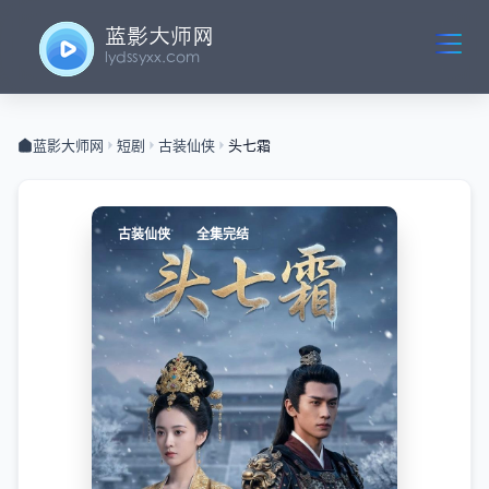
蓝影大师网
短剧
古装仙侠
头七霜
古装仙侠
全集完结