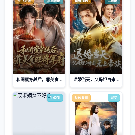
年代穿越
全集完结
古装仙侠
已完结
和闺蜜穿越后，靠美食旺将军府
退婚当天，父母坦白来自无上帝族
全42集
反转爽剧
完结