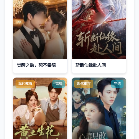
觉醒之后，恕不奉陪
斩断仙缘赴人间
现代都市
完结
现代都市
完结