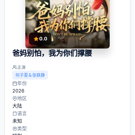
0.0
爸妈别怕，我为你们撑腰
主演
何子雯＆张轶静
年份
2026
地区
大陆
语言
未知
类型