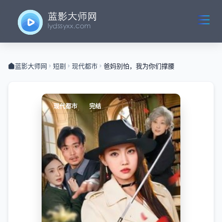
蓝影大师网
短剧
现代都市
爸妈别怕，我为你们撑腰
现代都市
完结