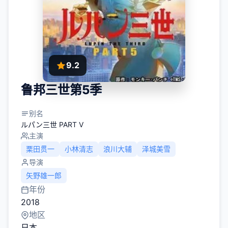
9.2
鲁邦三世第5季
别名
ルパン三世 PART V
主演
栗田贯一
小林清志
浪川大辅
泽城美雪
导演
矢野雄一郎
年份
2018
地区
日本