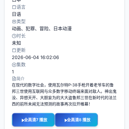
语言
日语
类型
动画
、
犯罪
、
冒险
、
日本动漫
时长
未知
更新
2026-06-04 16:02:06
集数
1
简介
在现代的数字社会，使用瓦尔特P-38手枪开着老爷车的鲁
邦三世使用互联网与众多数字移动终端来面对敌人。神出鬼
没、异想天开、大胆妄为的大大盗鲁邦三世在新时代的法兰
西的前所未闻无法预测的故事再次拉开帷幕！
全高清7 播放
全高清8 播放