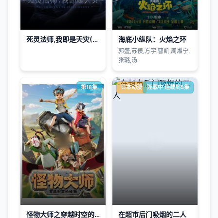
死灵法师,我即是天灾(2026)
海底小纵队：火焰之环
郭盛,苏俣,方宇,曹凯,周湘宁,
张璐,汤
第18集
日本动漫
连载中 连载到5集
​怪物大师之穿越时空的怪物​
在超市后门吸烟的二人