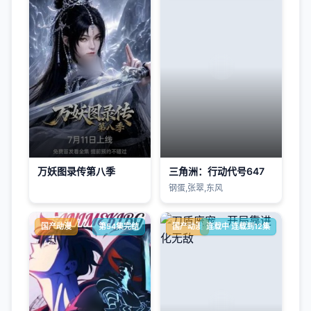
万妖图录传第八季
三角洲：行动代号647
钢蛋,张翠,东风
国产动漫
第54集完结
国产动漫
连载中 连载到12集