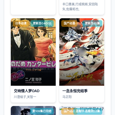
丰口惠美,行成桃姬,安田陆
矢,佐藤拓也,
日本动漫
更新至OAD02
国产动漫
更新至05集
交响情人梦OAD
​一念永恒完结季​
川澄绫子,关智一
马正阳
第109集已完结
国产动漫
连载中 连载到22集