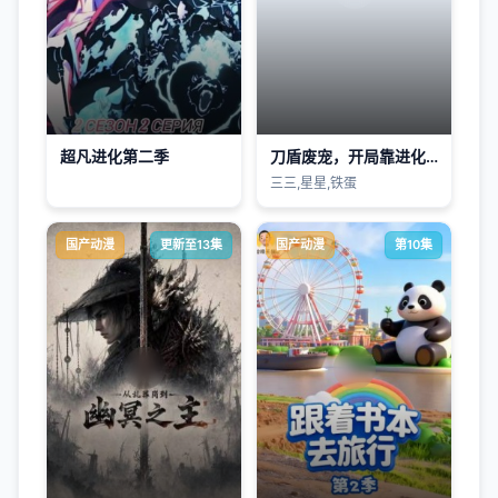
超凡进化第二季
刀盾废宠，开局靠进化无敌
三三,星星,铁蛋
国产动漫
更新至13集
国产动漫
第10集