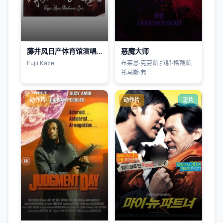
藤井风日产体育馆演唱会 ''Feelin' Good''
恶魔大师
Fujii Kaze
布莱恩·克劳斯,拉腊·格赖斯,
托马斯·弗
动作片
动作片
正片