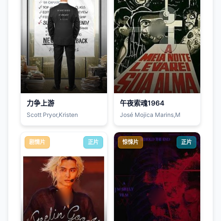
力争上游
午夜索魂1964
Scott Pryor,Kristen
José Mojica Marins,M
剧情片
正片
惊悚片
正片