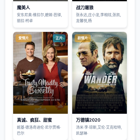
魔美人
战刀屠狼
安东尼奥·维拉尔,碧姬·芭铎,
张永达,庄小龙,李相炫,张凯,
丽拉·柯卓
龙馨悦,杨
爱情片
正片
剧情片
真诚、疯狂、甜蜜
万德镇2020
妮基·德洛奇迪伦·尼尔贾格·
汤米·李·琼斯,艾伦·艾克哈特,
巴尔
凯瑟琳·