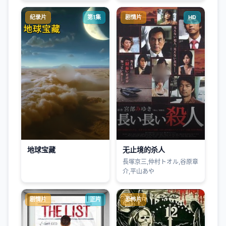
纪录片
第1集
剧情片
HD
地球宝藏
无止境的杀人
長塚京三,仲村トオル,谷原章
介,平山あや
剧情片
正片
恐怖片