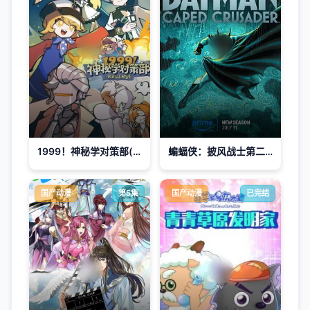
1999！神秘学对策部(中配版)
蝙蝠侠：披风战士第二季
国产动漫
第5集
国产动漫
已完结