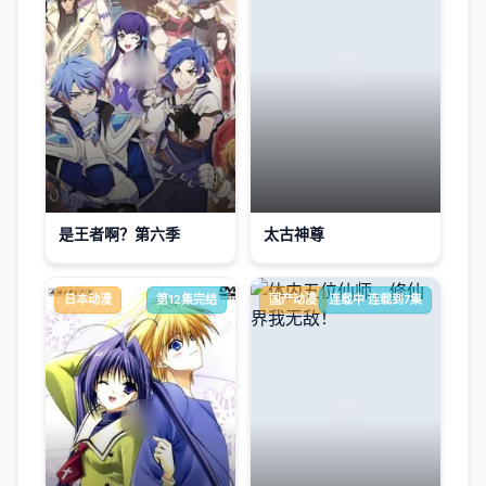
是王者啊？第六季
太古神尊
日本动漫
第12集完结
国产动漫
连载中 连载到7集