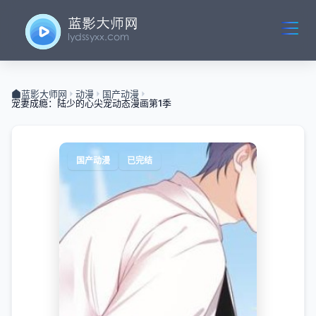
蓝影大师网
动漫
国产动漫
宠妻成瘾：陆少的心尖宠动态漫画第1季
国产动漫
已完结