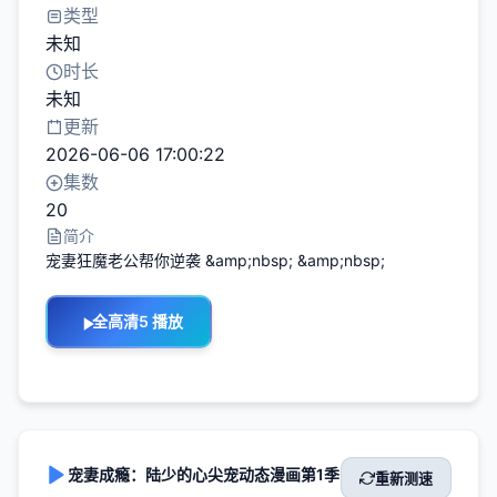
类型
未知
时长
未知
更新
2026-06-06 17:00:22
集数
20
简介
宠妻狂魔老公帮你逆袭 &amp;nbsp; &amp;nbsp;
全高清5 播放
宠妻成瘾：陆少的心尖宠动态漫画第1季 在线播放
重新测速