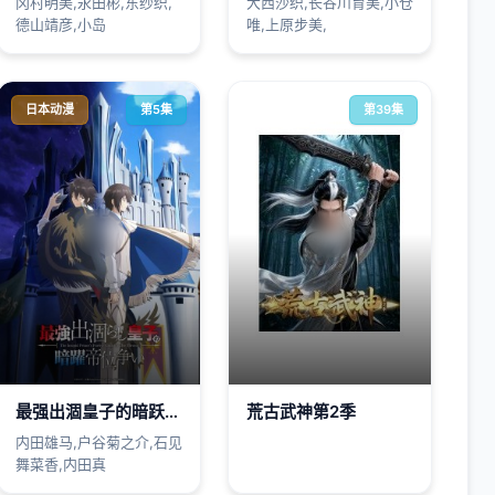
冈村明美,永田彬,东纱织,
大西沙织,长谷川育美,小仓
德山靖彦,小岛
唯,上原步美,
日本动漫
第5集
第39集
最强出涸皇子的暗跃帝位争夺最強出涸
荒古武神第2季
内田雄马,户谷菊之介,石见
舞菜香,内田真