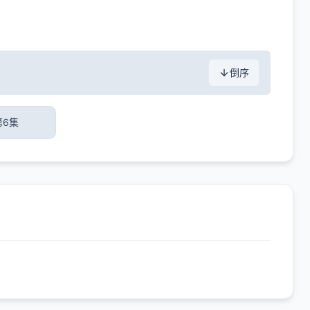
倒序
第6集