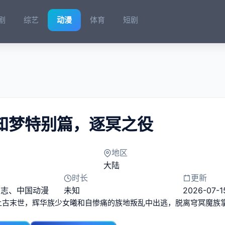
剧
综艺
动漫
体育
短剧
知梦特别篇，逐冥之役​
地区
大陆
时长
更新
励志
、
中国动漫
未知
2026-07-1
上古末世，辉华族少女曦和自惨痛的族地叛乱中出逃，脱离穹冥魔族