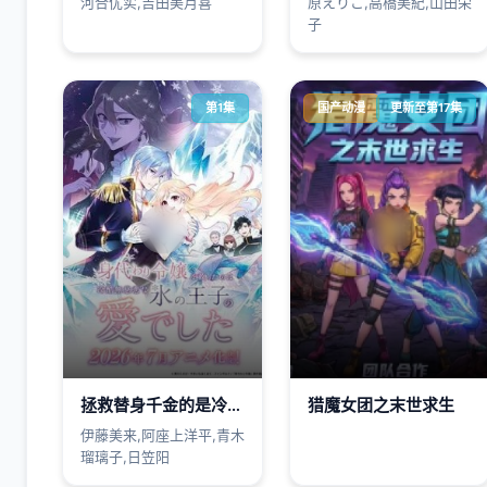
河合优实,吉田美月喜
原えりこ,高橋美紀,山田栄
子
第1集
国产动漫
更新至第17集
拯救替身千金的是冷酷无情冰之王子的爱身代わり令嬢を救ったのは冷酷無慈悲な氷の王子の愛でした
猎魔女团之末世求生
伊藤美来,阿座上洋平,青木
瑠璃子,日笠阳