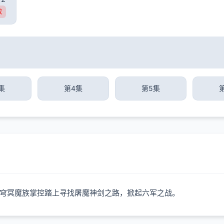
败
集
第4集
第5集
穹冥魔族掌控踏上寻找屠魔神剑之路，掀起六军之战。