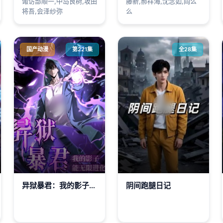
诹访部顺一,中岛良树,坂田
藤新,郝祥海,沈念如,阎么
将吾,会泽纱弥
么
国产动漫
第221集
全28集
异狱暴君：我的影子能无限进化
阴间跑腿日记