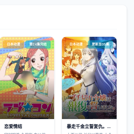
日本动漫
第24集完结
日本动漫
更新至05集
恋爱情结
暴走千金立誓复仇。～用魔导书之力碾碎祖国～