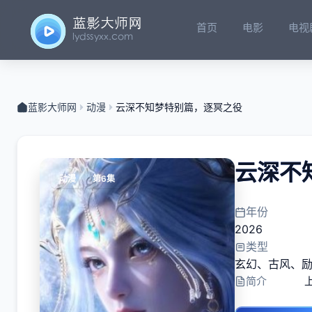
首页
电影
电视
蓝影大师网
动漫
云深不知梦特别篇，逐冥之役​
云深不
动漫
第6集
年份
2026
类型
玄幻
、
古风
、
简介