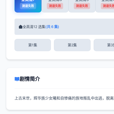
测速失败
测速失败
测速失败
测速失
全高清12 选集
(共 6 集)
第1集
第2集
第3
剧情简介
上古末世，辉华族少女曦和自惨痛的族地叛乱中出逃，脱离