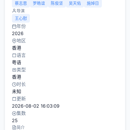
蔡志恩
罗皓谊
陈俊坚
吴天佑
施焯日
导演
王心慰
年份
2026
地区
香港
语言
粤语
类型
香港
时长
未知
更新
2026-08-02 16:03:09
集数
25
简介