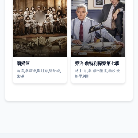
啊摇篮
乔治·詹特利探案第七季
海清,李泽锋,郎月婷,徐绍瑛,
马丁·肖,李·恩格里比,莉莎·麦
朱锐
格里利斯