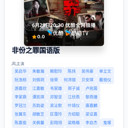
0.0
非份之罪国语版
主演
吴启华
朱敏瀚
赖慰玲
陈炜
吴伟豪
单立文
阮浩棕
刘佩玥
徐荣
何沛珈
贝安琪
戴祖仪
游嘉欣
江嘉敏
韦家雄
郑子诚
卢宛茵
李家鼎
谭凯琪
邓智坚
江欣燕
黎燕珊
罗冠兰
苏韵姿
吴沚默
叶靖仪
唐嘉麟
张翼东
胡敏芝
区霭玲
方绍聪
梁证嘉
陈嘉俊
关枫馨
彭翔翎
梁皓楷
李启杰
鬼塚