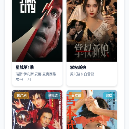
星城第1季
掌权新娘
瑞斯·伊凡斯,安娜·麦克西维
黄兴饶＆白雪茹
尔·马丁,阿
国产剧
已完结
日本剧
完结