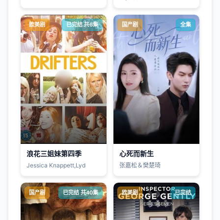
欧美剧
已完结 共6集
国产剧
全集
浪花三姐妹第四季
心死而新生
Jessica Knappett,Lyd
张嘉松＆樊楚琦
国产剧
已完结 共40集
欧美剧
已完结