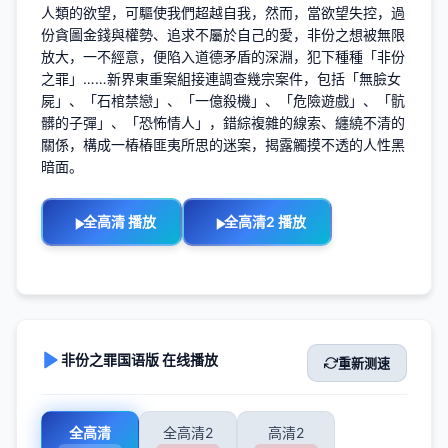
人類的欲望，可驅使我們超越自我，然而，當欲望失控，過
份貪圖金錢與權勢、追求不屬於自己的愛，非份之想被無限
放大，一不經意，便陷入道德矛盾的深淵，犯下種種「非份
之罪」……新界東重案組接連調查幾宗案件，包括「無臉女
屍」、「石棺禁戀」、「一億殺機」、「危險遊戲」、「骯
髒的子彈」、「恐怖情人」，錯綜複雜的線索、纏繞不清的
關係，構成一樁樁匪夷所思的迷案，揭露觸摸不透的人性黑
暗面。
全高清 播放
全高清2 播放
非份之罪国语版 在线播放
重新测速
全高清
全高清2
高清2