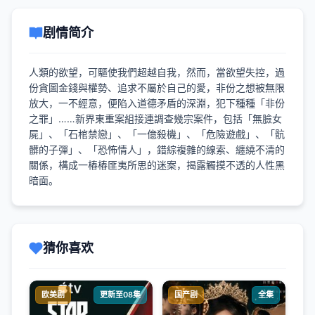
剧情简介
人類的欲望，可驅使我們超越自我，然而，當欲望失控，過
份貪圖金錢與權勢、追求不屬於自己的愛，非份之想被無限
放大，一不經意，便陷入道德矛盾的深淵，犯下種種「非份
之罪」……新界東重案組接連調查幾宗案件，包括「無臉女
屍」、「石棺禁戀」、「一億殺機」、「危險遊戲」、「骯
髒的子彈」、「恐怖情人」，錯綜複雜的線索、纏繞不清的
關係，構成一樁樁匪夷所思的迷案，揭露觸摸不透的人性黑
暗面。
猜你喜欢
欧美剧
更新至08集
国产剧
全集