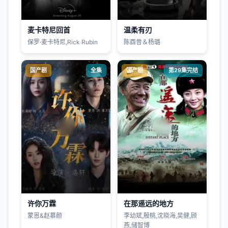
麦卡特尼回首
温柔有刃
保罗·麦卡特尼,Rick Rubin
陈酉昔＆杨璐
国产剧
全集
国产剧
第29集完结
许你万霖
在那遥远的地方
蒙恩&赵慕颜
李幼斌,殷桃,沈晓海,吴健,顾
燕,储智博