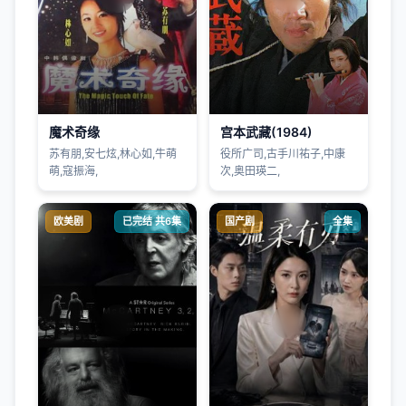
魔术奇缘
宫本武藏(1984)
苏有朋,安七炫,林心如,牛萌
役所广司,古手川祐子,中康
萌,寇振海,
次,奥田瑛二,
欧美剧
已完结 共6集
国产剧
全集