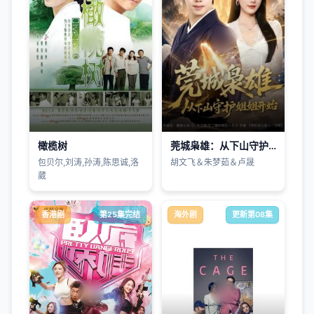
橄榄树
莞城枭雄：从下山守护姐姐开始
包贝尔,刘涛,孙涛,陈思诚,洛
胡文飞＆朱梦茹＆卢晟
葳
香港剧
第25集完结
海外剧
更新第08集