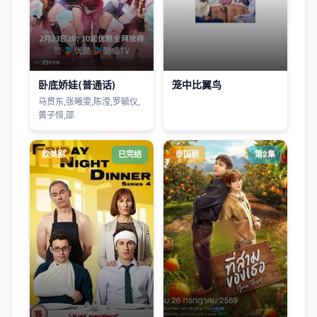
卧底娇娃(普通话)
笼中比翼鸟
马贯东,张曦雯,陈滢,罗毓仪,
黄子恒,邵
欧美剧
已完结
泰国剧
第2集