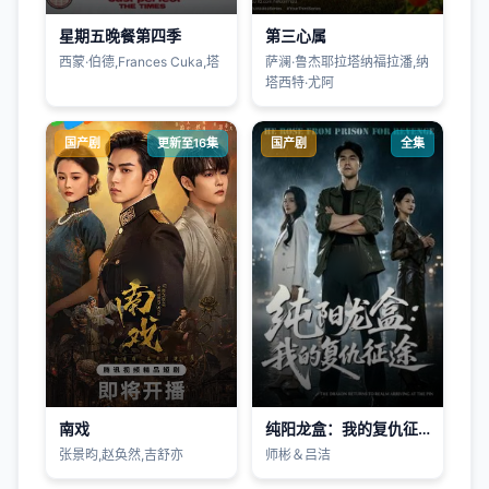
星期五晚餐第四季
第三心属
西蒙·伯德,Frances Cuka,塔
萨澜·鲁杰耶拉塔纳福拉潘,纳
塔西特·尤阿
国产剧
更新至16集
国产剧
全集
南戏
纯阳龙盒：我的复仇征途
张景昀,赵奂然,吉舒亦
师彬＆吕洁