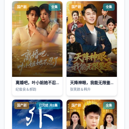
国产剧
全集
国产剧
全集
离婚吧，叶小姐她不忍了
天降神眼，我能无限鉴宝
纪俊良＆郝韵
张笑颜＆韩升
国产剧
已完结 共5集
国产剧
全集