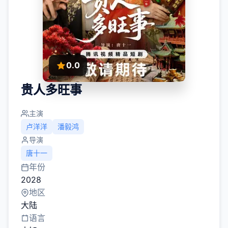
0.0
贵人多旺事
主演
卢洋洋
潘毅鸿
导演
唐十一
年份
2028
地区
大陆
语言