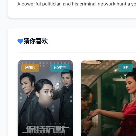
A powerful politician and his criminal network hunt a yo
猜你喜欢
剧情片
HD中字
正片