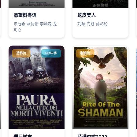
愿望树粤语
蛇皮美人
陈冠希,欧倩怡,李灿森,龙
刘頔,尚娜,孙彩纶
玥心
恐怖片
HD中字
剧情片
僵尸城市
萨满仪式2022