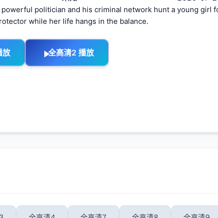
 powerful politician and his criminal network hunt a young girl 
rotector while her life hangs in the balance.
播放
全高清2 播放
3
全高清4
全高清7
全高清8
全高清9