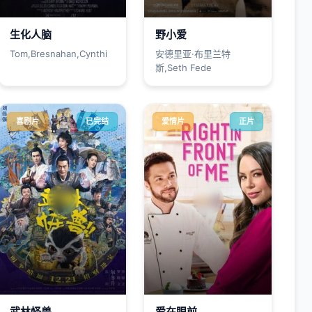
生化人脑
野小爱
Tom,Bresnahan,Cynthi
安德里亚·布里兰特
斯,Seth Fede
喜剧片
已完结
爱情片
正片
武林怪兽
爱在眼前