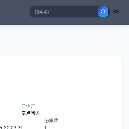
语言
泰卢固语
集数
5 20:03:31
1