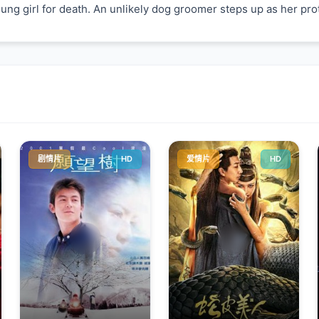
ung girl for death. An unlikely dog groomer steps up as her prot
剧情片
HD
爱情片
HD