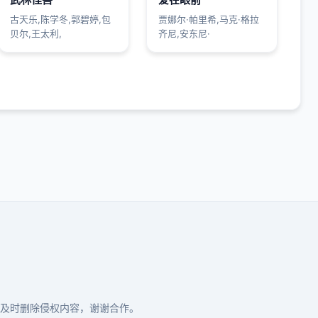
古天乐,陈学冬,郭碧婷,包
贾娜尔·帕里希,马克·格拉
贝尔,王太利,
齐尼,安东尼·
及时删除侵权内容，谢谢合作。