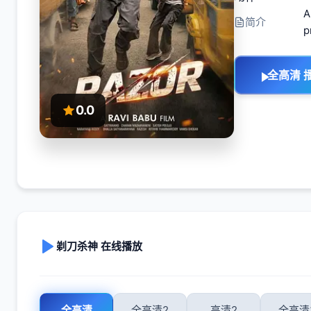
A
简介
p
全高清 
0.0
剃刀杀神 在线播放
全高清
全高清2
高清2
全高清