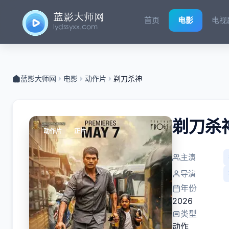
首页
电影
电视
蓝影大师网
电影
动作片
剃刀杀神
剃刀杀
动作片
正片
主演
导演
年份
2026
类型
动作