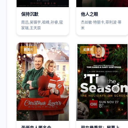
保持沉默
他人之眼
周迅,吴镇宇,祖峰,孙睿,寇
杰丝敏·特丽卡,菲利波·蒂
家瑞,王天辰
米
剧情片
纪录片
圣诞恋人匿名会
现在是季节：屏幕上的假期