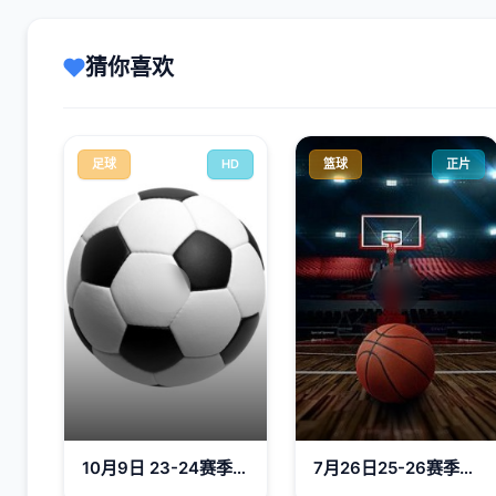
猜你喜欢
足球
HD
篮球
正片
10月9日 23-24赛季意甲第8轮 那不勒斯VS佛罗伦萨
7月26日25-26赛季全国女子篮球锦标赛 山东赤水河酒69VS61北京师范大学