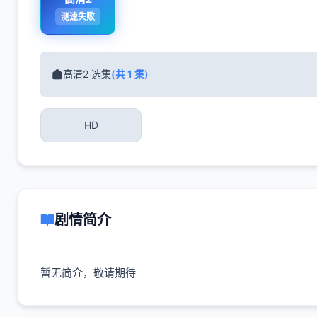
测速失败
高清2 选集
(共 1 集)
HD
剧情简介
暂无简介，敬请期待