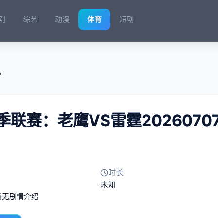
剧
综艺
动漫
体育
短剧
7
季联赛：老鹰VS雷霆2026070
时长
未知
暂无剧情介绍