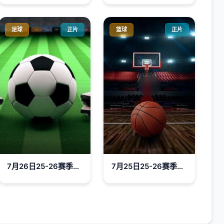
足球
正片
篮球
正片
7月26日25-26赛季湖南省足球联赛 娄底队VS郴州队
7月25日25-26赛季浙BA 瓯海60VS63洞头