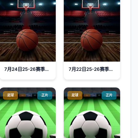
7月24日25-26赛季全国女子篮球锦标赛 石家庄英励55VS71江苏南钢
7月22日25-26赛季浙BA 临海85VS52路桥
足球
正片
足球
正片