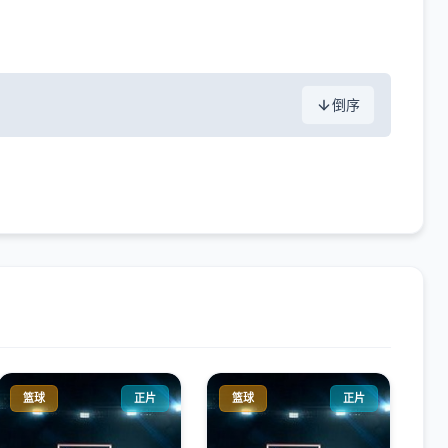
倒序
篮球
正片
篮球
正片