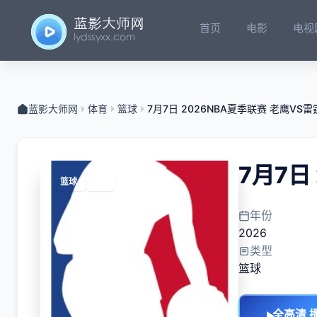
首页
电影
电视
蓝影大师网
体育
篮球
7月7日 2026NBA夏季联赛 老鹰VS雷
7月7日
篮球
HD
年份
2026
类型
篮球
全高清 