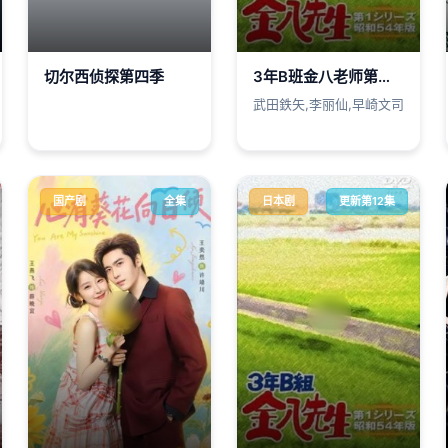
切尔西侦探第四季
3年B班金八老师第四季
武田鉄矢,李丽仙,早崎文司
国产剧
全集
日本剧
更新第12集