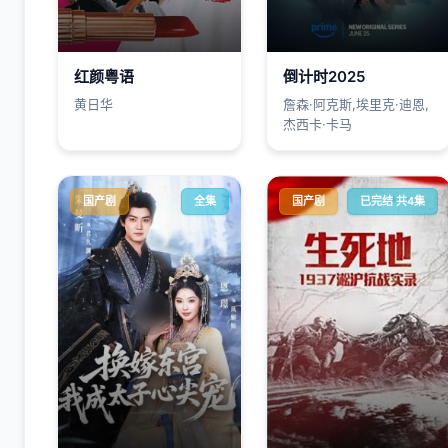
红颜粤语
倒计时2025
黄日华
詹森·阿克斯,埃里克·迪恩,
杰西卡·卡马
国产剧
全集
国产剧
已完结 共4集