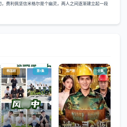
初，费利佩坚信米格尔是个幽灵，两人之间逐渐建立起一段
韩国剧
第1集
国产剧
全集