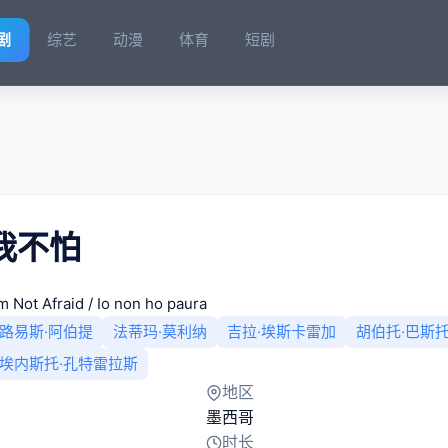
剧
综艺
动漫
体育
短剧
我不怕
’m Not Afraid / Io non ho paura
路易斯·阿伯提
法蒂玛·莫利纳
吉拉·埃斯卡雷加
胡伯托·巴斯
埃内斯托·孔特雷拉斯
地区
墨西哥
时长