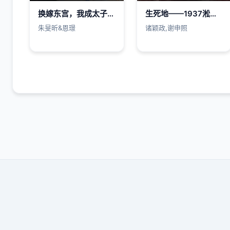
换嫁东宫，我成太子心尖宠
生死地——1937淞沪抗战实录
朱旻昕&恩璟
诸颖政,谢申照