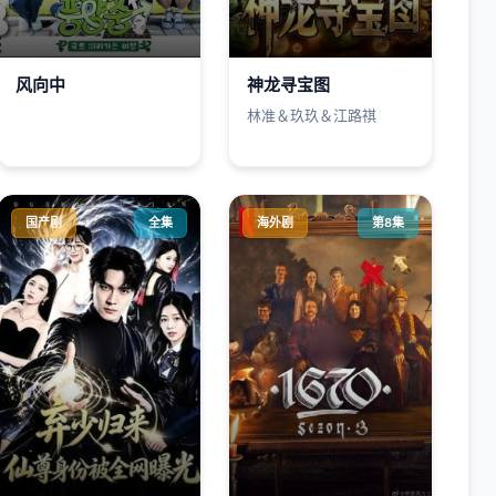
风向中
神龙寻宝图
林准＆玖玖＆江路祺
国产剧
全集
海外剧
第8集