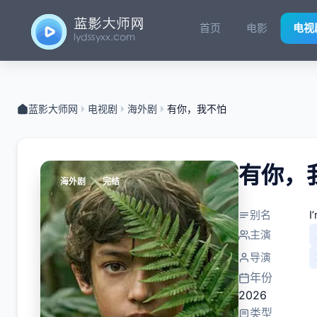
首页
电影
电视
蓝影大师网
电视剧
海外剧
有你，我不怕
有你，
海外剧
完结
别名
I
主演
导演
年份
2026
类型