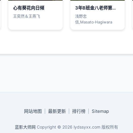
心有葵花向日倾
3年B班金八老师第三季
王奕然＆王燕飞
浅野忠
信,Masato·Hagiwara
网站地图
|
最新更新
|
排行榜
|
Sitemap
蓝影大师网
Copyright © 2026
lydssyxx.com
版权所有