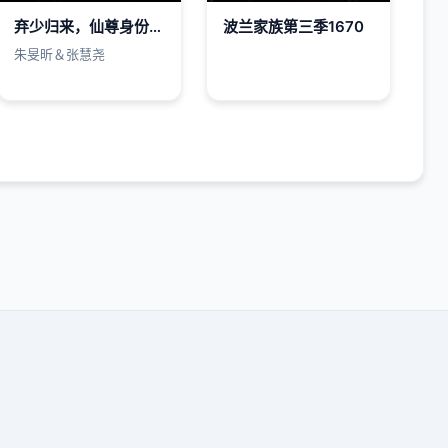
弃少归来，仙尊身份被全网曝光
波兰家族第三季1670
朱旻昕＆张慧尧