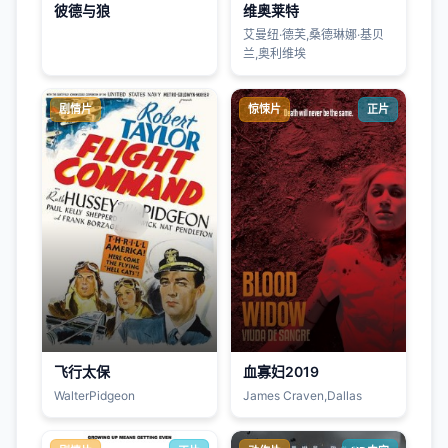
彼德与狼
维奥莱特
艾曼纽·德芙,桑德琳娜·基贝
兰,奥利维埃
剧情片
惊悚片
正片
飞行太保
血寡妇2019
WalterPidgeon
James Craven,Dallas