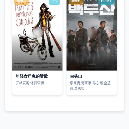
剧情片
正片
动作片
HD中字
年轻食尸鬼的赞歌
白头山
罗丝安妮·休佩诺特
李秉宪,河正宇,马东锡,全慧
珍,裴秀智