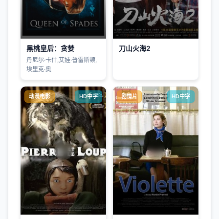
黑桃皇后：贪婪
刀山火海2
丹尼尔·卡什,艾娃·普雷斯顿,
埃里克·奥
动漫电影
HD中字
剧情片
HD中字