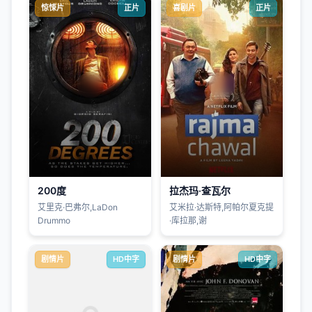
惊悚片
正片
喜剧片
正片
200度
拉杰玛·查瓦尔
艾里克·巴弗尔,LaDon
艾米拉·达斯特,阿帕尔夏克提
Drummo
·库拉那,谢
剧情片
HD中字
剧情片
HD中字