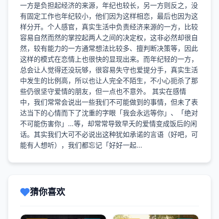
一方是负担起经济的来源，年纪也较长，另一方则反之，没
有固定工作也年纪较小，他们因为这样相恋，最后也因为这
样分开。个人感官，真实生活中负责经济来源的一方，比较
容易自然而然的掌控起两人之间的决定权，这非必然却很自
然，较有能力的一方通常想法比较多、擅判断决策等，因此
这样的模式在恋情上也很快的显现出来。而年纪轻的一方，
总会让人觉得还没玩够，很容易失守也爱提分手，真实生活
中发生的比例高，所以也让人完全不陌生，不小心扼杀了那
些仍很坚守爱情的朋友，但一点也不意外。 其实在感情
中，我们常常会说出一些我们不可能做到的事情，但未了表
达当下的心情而下了沈重的字眼「我会永远等你」、「绝对
不可能伤害你」…等，却常常导致早夭的爱情变成饭后的闲
话。其实我们大可不必说出这种犹如承诺的言语（好吧，可
能有人想听），我们都忘记「好好一起...
猜你喜欢