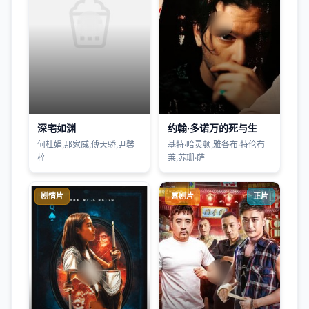
深宅如渊
约翰·多诺万的死与生
何杜娟,那家威,傅天骄,尹馨
基特·哈灵顿,雅各布·特伦布
梓
莱,苏珊·萨
剧情片
喜剧片
正片