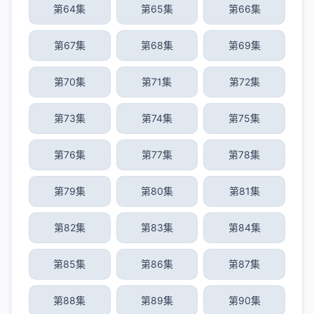
第64集
第65集
第66集
第67集
第68集
第69集
第70集
第71集
第72集
第73集
第74集
第75集
第76集
第77集
第78集
第79集
第80集
第81集
第82集
第83集
第84集
第85集
第86集
第87集
第88集
第89集
第90集