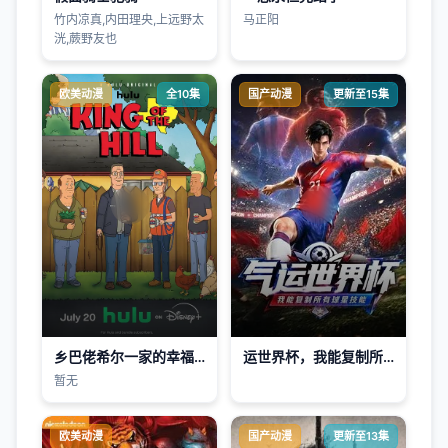
竹内凉真,内田理央,上远野太
马正阳
洸,蕨野友也
欧美动漫
全10集
国产动漫
更新至15集
乡巴佬希尔一家的幸福生活第十五季
运世界杯，我能复制所有球星技能
暂无
欧美动漫
国产动漫
更新至13集