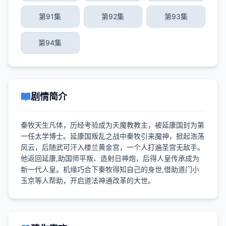
第91集
第92集
第93集
第94集
剧情简介
秦牧天生凡体，历经考验成为天魔教教主，被延康国封为第
一任太学博士。延康国叛乱之战中秦牧引来魔神，掀起浩荡
风云，后随武可汗入楼兰黄金宫，一个人打遍圣宫无敌手。
他返回延康,助国师平叛、造射日神炮，后得人皇传承成为
新一代人皇。机缘巧合下秦牧得知自己的身世,借助道门小
玉京等人帮助，开启道法神通改革的大世。