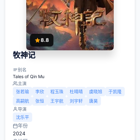
8.8
牧神记
别名
Tales of Qin Mu
主演
张若瑜
李欣
程玉珠
杜晴晴
虞晓旭
于凯隆
高嗣航
张恒
王宇航
刘宇轩
唐昊
导演
沈乐平
年份
2024