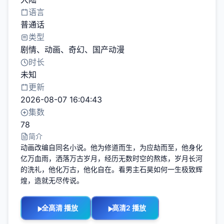
语言
普通话
类型
剧情
、
动画
、
奇幻
、
国产动漫
时长
未知
更新
2026-08-07 16:04:43
集数
78
简介
动画改编自同名小说。他为修道而生，为应劫而至，他身化
亿万血雨，洒落万古岁月，经历无数时空的熬炼，岁月长河
的洗礼，他化万古，他化自在。看男主石昊如何一生极致辉
煌，造就无尽传说。
全高清 播放
高清2 播放