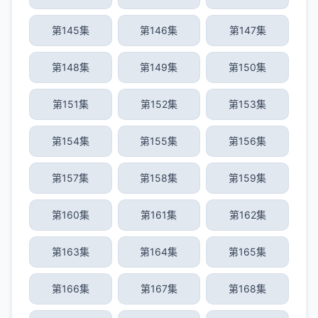
第145集
第146集
第147集
第148集
第149集
第150集
第151集
第152集
第153集
第154集
第155集
第156集
第157集
第158集
第159集
第160集
第161集
第162集
第163集
第164集
第165集
第166集
第167集
第168集