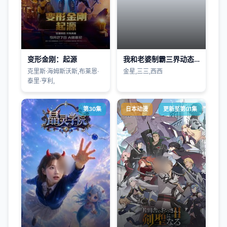
变形金刚：起源
我和老婆制霸三界动态漫
克里斯·海姆斯沃斯,布莱恩·
金星,三三,西西
泰里·亨利,
第30集
日本动漫
更新至第01集