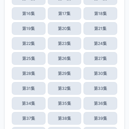
第16集
第17集
第18集
第19集
第20集
第21集
第22集
第23集
第24集
第25集
第26集
第27集
第28集
第29集
第30集
第31集
第32集
第33集
第34集
第35集
第36集
第37集
第38集
第39集