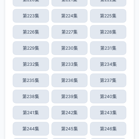
第223集
第224集
第225集
第226集
第227集
第228集
第229集
第230集
第231集
第232集
第233集
第234集
第235集
第236集
第237集
第238集
第239集
第240集
第241集
第242集
第243集
第244集
第245集
第246集