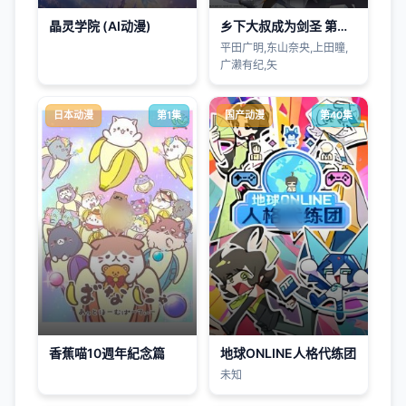
晶灵学院 (AI动漫)
乡下大叔成为剑圣 第二季 片田舎のおっさん、剣聖になるII
平田广明,东山奈央,上田瞳,
广濑有纪,矢
日本动漫
第1集
国产动漫
第40集
香蕉喵10週年紀念篇
地球ONLINE人格代练团
未知