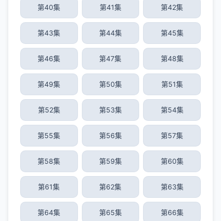
第40集
第41集
第42集
第43集
第44集
第45集
第46集
第47集
第48集
第49集
第50集
第51集
第52集
第53集
第54集
第55集
第56集
第57集
第58集
第59集
第60集
第61集
第62集
第63集
第64集
第65集
第66集