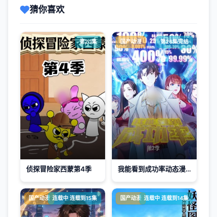
猜你喜欢
第20集
国产动漫
第26集完结
侦探冒险家西蒙第4季
我能看到成功率动态漫画第二季
国产动漫
连载中 连载到15集
国产动漫
连载中 连载到14集