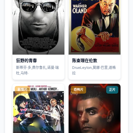
狂野的青春
陈查理在伦敦
斯蒂芬·多,费尔鲁扎,诺曼·瑞
DrueLeyton,莫娜·巴里,道格
杜,马特·
拉
剧情片
恐怖片
正片