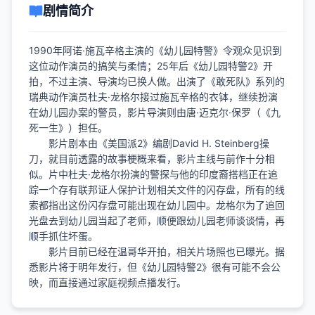
剧情简介
1990年阿诺·施瓦辛格主演的《幼儿园特警》令观众见识到
这位动作演员的搞笑与柔情；25年后《幼儿园特警2》开
拍，不过主演、导演均已换人做。出演了《敢死队》系列的
瑞典动作演员杜夫·龙格尔接过施瓦辛格的衣钵，继续扮演
在幼儿园办案的警员，影片导演则由唐·迈克尔·保罗（《九
死一生》）担任。
影片剧本由《美国派2》编剧David H. Steinberg操
刀，就目前透露的故事梗概来看，影片主线与前作十分相
似。片中杜夫·龙格尔扮演的警探与他的印度裔搭档正在追
踪一个存有联邦证人保护计划相关文件的闪存盘，所有的线
索都指出这份闪存盘可能出现在幼儿园中。龙格尔为了追回
光盘去到幼儿园当起了老师，顺便跟幼儿园老师谈谈情，再
顺手抓住坏蛋。
影片目前已经在温哥华开拍，相关片场照也已曝光。据
悉影片将于明年发行，但《幼儿园特警2》很有可能不会公
映，而直接通过家庭视频点播发行。