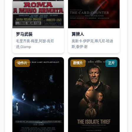
罗马武装
算牌人
毛里齐奥·梅里,阿瑟·肯尼
奥斯卡·伊萨克,蒂凡尼·哈迪
迪,Giamp
斯,泰伊·谢
动作片
剧情片
正片