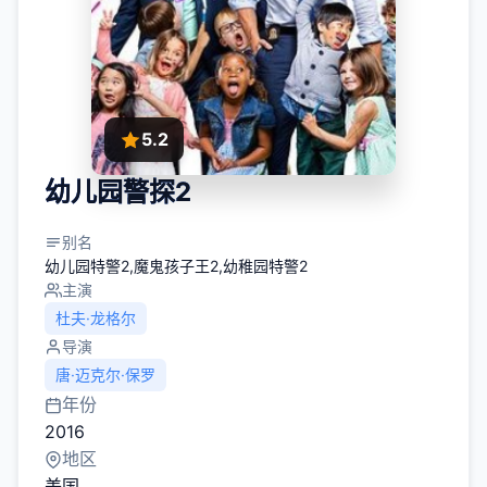
5.2
幼儿园警探2
别名
幼儿园特警2,魔鬼孩子王2,幼稚园特警2
主演
杜夫·龙格尔
导演
唐·迈克尔·保罗
年份
2016
地区
美国