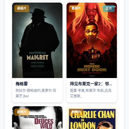
悬疑片
喜剧片
正片
梅格雷
拜见布莱克一家2：邻家有鬼
热拉尔·德帕迪约,奥萝尔·克
祖蕾·亨奥,布莱莎·韦伯,迈克·
莱芒,Ber
艾普斯,
剧情片
剧情片