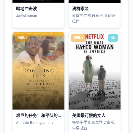
暗地冲击波
离群索金
JayWeisman
麦肯吉·弗依,肖恩·宾,奥德娅·
拉什
纪录片
剧情片
HD
艰巨的任务：和平队的故事
美国最可恨的女人
Annette Bening,Jimmy
梅丽莎·里奥,布兰登·史密斯,
朱诺·坦普