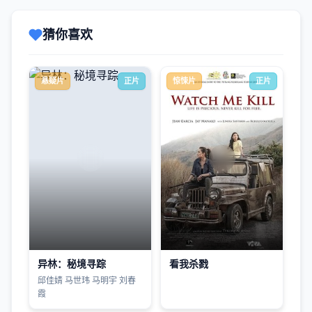
猜你喜欢
悬疑片
正片
惊悚片
正片
异林：秘境寻踪
看我杀戮
邱佳婧 马世玮 马明宇 刘春
霞