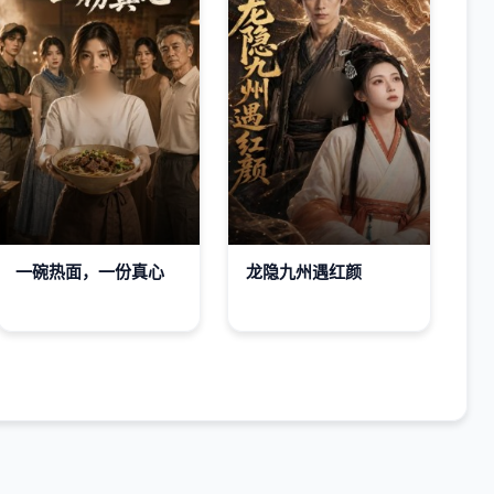
一碗热面，一份真心
龙隐九州遇红颜