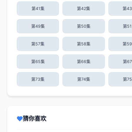
第41集
第42集
第4
第49集
第50集
第5
第57集
第58集
第5
第65集
第66集
第6
第73集
第74集
第7
猜你喜欢