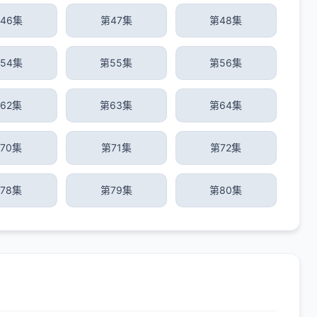
46集
第47集
第48集
54集
第55集
第56集
62集
第63集
第64集
70集
第71集
第72集
78集
第79集
第80集