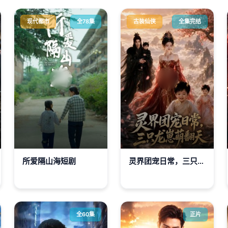
现代都市
全78集
古装仙侠
全集完结
所爱隔山海短剧
灵界团宠日常，三只龙崽萌翻天
全60集
正片