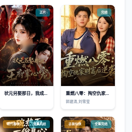
正片
完结
状元另娶那日，我成王府掌心宠
重燃八零：掏空仇家财富后逆袭
郭建清,刘雪莹
现代都市
全集完结
古装仙侠
全集完结