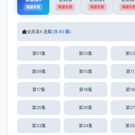
测速失败
测速失败
测速失败
测速失
全高清4 选集
(共 80 集)
第01集
第02集
第0
第09集
第10集
第1
第17集
第18集
第1
第25集
第26集
第2
第33集
第34集
第3