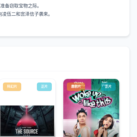
准备窃取宝物之际。
向凌伍二和宫泽信子袭来。
科幻片
正片
喜剧片
正片