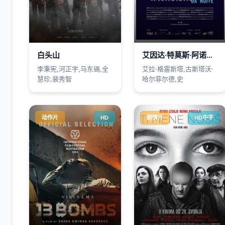
白头山
艾因达·特莫斯·阿诺伊特
李秉宪,河正宇,马东锡,全
艾拉·格雷斯塔,古斯塔沃·
慧珍,裴秀智
哈尔菲尔德,史
动作片
HD
剧情片
HD中字