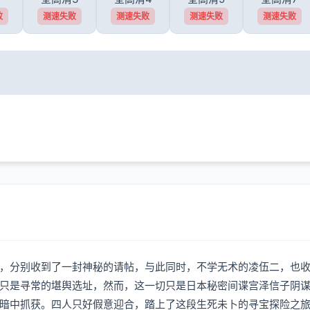
败
测速失败
测速失败
测速失败
测速失败
，分别收到了一封神秘的请帖，与此同时，不学无术的凌伍二，也
是寻常的堪舆选址，然而，这一切只是日本秘密间谍宫泽信子阴谋
暗中抓获。四人只好假意迎合，踏上了这段生死未卜的寻宝探险之