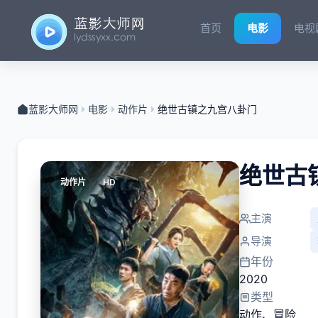
首页
电影
电视
蓝影大师网
电影
动作片
绝世古镇之九宫八卦门
绝世古
动作片
HD
主演
导演
年份
2020
类型
动作
、
冒险