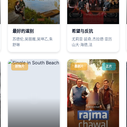
最好的道别
希望与反抗
苏德伦,吴丽雁,吴坤乙,朱
尤莉亚·延奇,杰拉德·亚历
舒琳
山大·海德,法
剧情片
喜剧片
正片