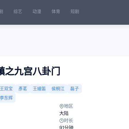
剧
综艺
动漫
体育
短剧
镇之九宫八卦门
王双宝
彥茗
王嫚笛
侯桐江
磊子
李东辉
地区
大陆
时长
91分钟