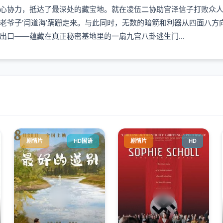
协力，抵达了最深处的藏宝地。就在凌伍二协助宫泽信子打败众人
爷子‘闫道海’蹒跚走来。与此同时，无数的暗箭和利器从四面八方
——蕴藏在真正秘密基地里的一扇九宫八卦逃生门...
剧情片
HD国语
剧情片
HD