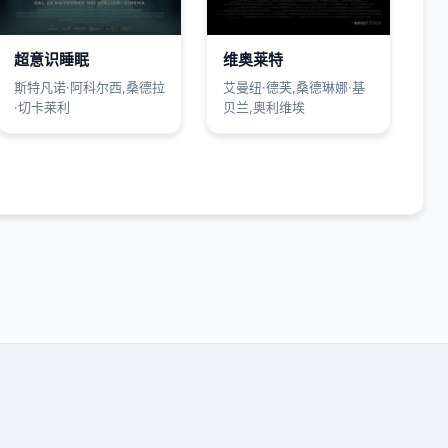
超意识睡眠
维奥莱特
斯特凡诺·阿科尔西,桑德拉
艾曼纽·德芙,桑德琳娜·基
·切卡莱利
贝兰,奥利维埃