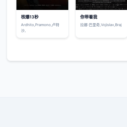
核爆13秒
你带着我
Ardhito,Pramono,卢特
拉娜·巴里奇,Vojislav,Braj
沙,