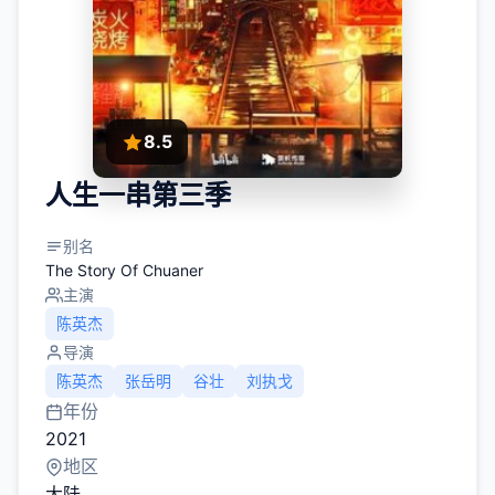
8.5
人生一串第三季
别名
The Story Of Chuaner
主演
陈英杰
导演
陈英杰
张岳明
谷壮
刘执戈
年份
2021
地区
大陆