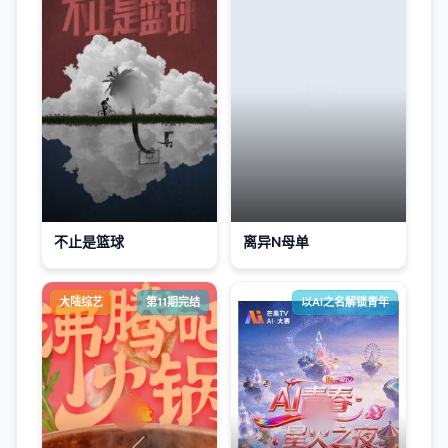
不止是篮球
离异N母单
大陆综艺
第11期完结
以AI之名解锁青年