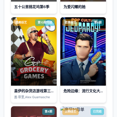
五十公里桃花坞第6季
为爱闪耀的她
欧美综艺
第10期完结
欧美综艺
第4期
盖伊的杂货店游戏第三十八季
危险边缘：流行文化大考验
盖·菲里,Alex Guarnasche
第4期
日韩综艺
已完结