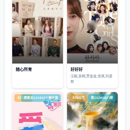
随心所育
好好好
汪聪,吴桐,贾金金,佳琪,刘语
熙
大陆综艺
更新至20260211番外篇
大陆综艺
第20260621期