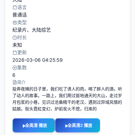
语言
普通话
类型
纪录片
、
大陆综艺
时长
未知
更新
2026-03-06 04:25:59
集数
6
简介
投奔夜摊的日子里，我们吃了诱人的肉，喝了醉人的酒，听
了动人的故事。一路上，我们爬过拔地通天的大山，走过岁
月包浆的小巷，见识过沧桑精干的老汉，遇到过异域风情的
姑娘。街头霓虹变幻，炉前炭火不熄，归来的
全高清 播放
全高清2 播放