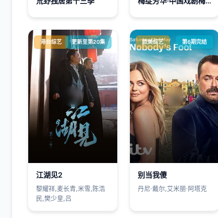
荒野独居第十三季
梅绽芳华·中国戏剧梅花奖艺术家口述史
港台综艺
更新至第20集
欧美综艺
第6期完结
江湖见2
别当我傻
黎耀祥,麦长青,米雪,陈浩
丹尼·戴尔,艾米丽·阿塔克
民,樊少皇,吕