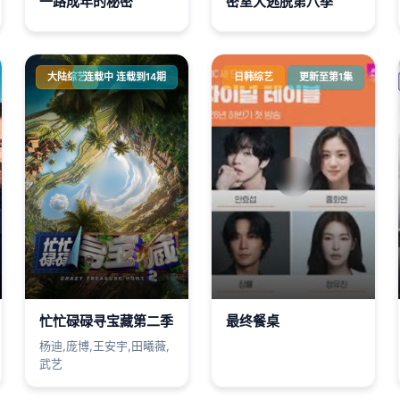
一路成年的秘密
密室大逃脱第八季
大陆综艺
连载中 连载到14期
日韩综艺
更新至第1集
忙忙碌碌寻宝藏第二季
最终餐桌
杨迪,庞博,王安宇,田曦薇,
武艺