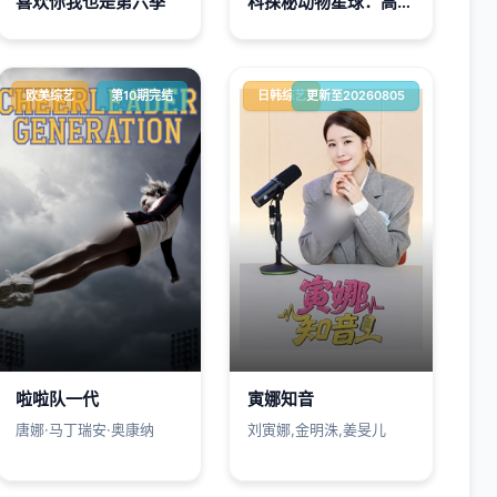
喜欢你我也是第六季
科探秘动物星球：高山上的白色精灵雪豹
欧美综艺
第10期完结
日韩综艺
更新至20260805
啦啦队一代
寅娜知音
唐娜·马丁瑞安·奥康纳
刘寅娜,金明洙,姜旻儿