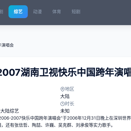
剧
综艺
动漫
体育
短剧
年演唱会
-2007湖南卫视快乐中国跨年演
地区
大陆
时长
、
大陆综艺
未知
“2006-2007快乐中国跨年演唱会”于2006年12月31日晚上在
相，还有张信哲、陶喆、许巍、吴克群、刘承俊等实力歌手。