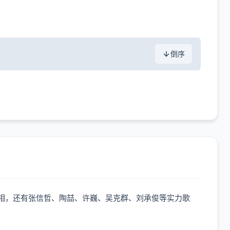
倒序
齐齐亮相，还有张信哲、陶喆、许巍、吴克群、刘承俊等实力歌