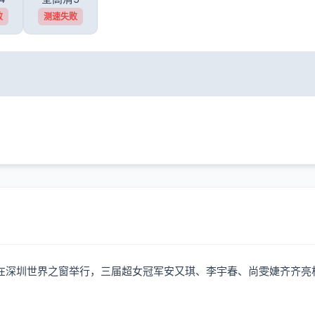
败
测速失败
月31日晚上在深圳世界之窗举行，三届超女冠军安又琪、李宇春、尚雯婕