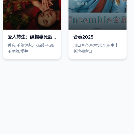
爱人转生：绿帽妻死后复仇
合奏2025
香音,千贺健永,小岛藤子,高
川口春奈,松村北斗,田中圭,
田里穗,樱井
长滨祢留,J