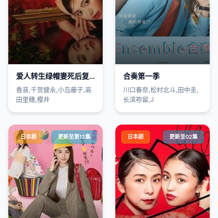
爱人转生绿帽妻死后复仇
合奏第一季
香音,千贺健永,小岛藤子,高
川口春奈,松村北斗,田中圭,
田里穗,樱井
长滨祢留,J
日本剧
更新至第12集
日本剧
更新至02集