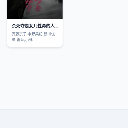
杀死夺走女儿性命的人是罪吗？
齐藤京子,水野美纪,新川优
爱,香音,小林