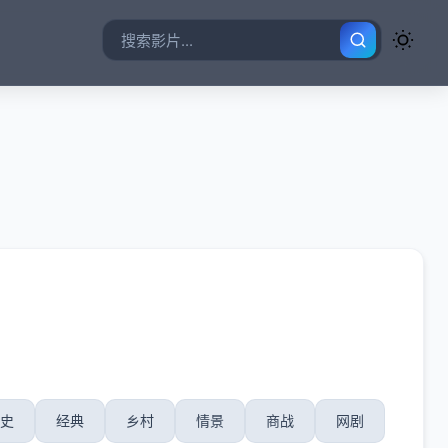
史
经典
乡村
情景
商战
网剧