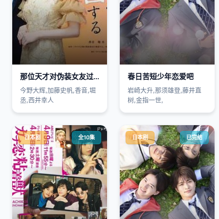
那位天才对伪装女友过分执着
春日苦短少年恋爱吧
今野大辉,加藤史帆,香音,堀
岩崎大升,那须雄登,藤井直
丞,西井幸人
树,金指一世,
日本剧
全10集
日本剧
已完结