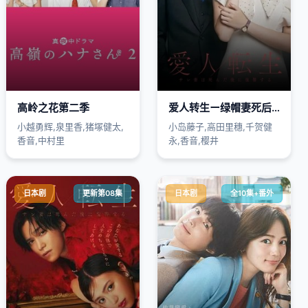
高岭之花第二季
爱人转生ー绿帽妻死后复仇ー
小越勇辉,泉里香,猪塚健太,
小岛藤子,高田里穗,千贺健
香音,中村里
永,香音,樱井
日本剧
更新第08集
日本剧
全10集+番外