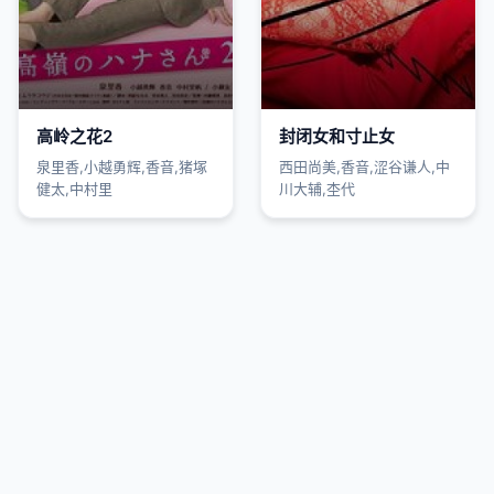
高岭之花2
封闭女和寸止女
泉里香,小越勇辉,香音,猪塚
西田尚美,香音,涩谷谦人,中
健太,中村里
川大辅,杢代