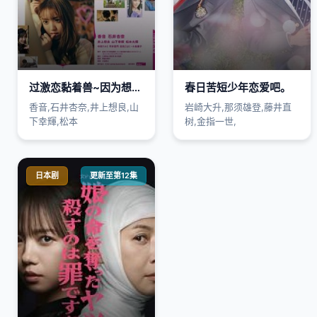
过激恋黏着兽~因为想成为网络配信者的女朋友~
春日苦短少年恋爱吧。
香音,石井杏奈,井上想良,山
岩崎大升,那须雄登,藤井直
下幸輝,松本
树,金指一世,
日本剧
更新至第12集