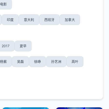
电影
印度
意大利
西班牙
加拿大
2017
更早
杨紫
吴磊
徐峥
孙艺洲
高叶