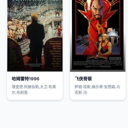
哈姆雷特1996
飞侠哥顿
理查德·阿滕伯勒,大卫·布莱
萨姆·琼斯,梅乐蒂·安德森,马
尔,布耐恩·
克斯·冯·