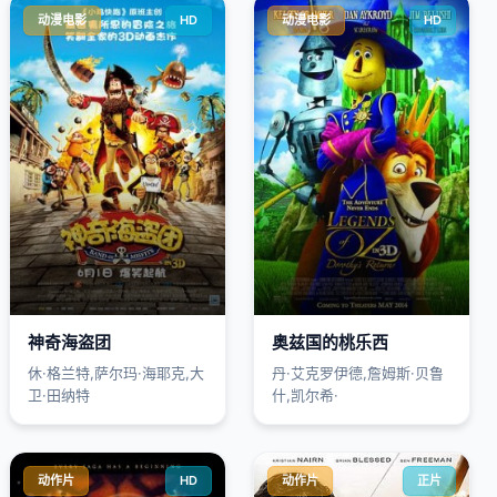
动漫电影
HD
动漫电影
HD
神奇海盗团
奥兹国的桃乐西
休·格兰特,萨尔玛·海耶克,大
丹·艾克罗伊德,詹姆斯·贝鲁
卫·田纳特
什,凯尔希·
动作片
HD
动作片
正片