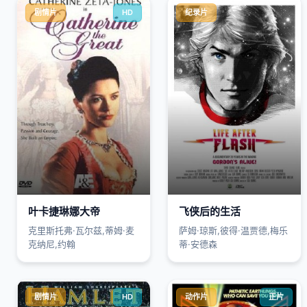
剧情片
HD
纪录片
叶卡捷琳娜大帝
飞侠后的生活
克里斯托弗·瓦尔兹,蒂姆·麦
萨姆·琼斯,彼得·温贾德,梅乐
克纳尼,约翰
蒂·安德森
剧情片
HD
动作片
正片