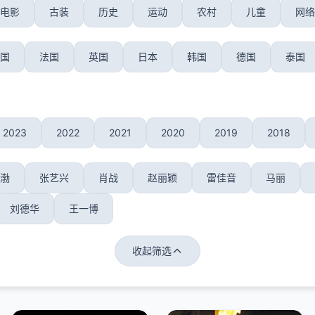
电影
古装
历史
运动
农村
儿童
网络
国
法国
英国
日本
韩国
德国
泰国
2023
2022
2021
2020
2019
2018
渤
张艺兴
肖战
赵丽颖
雷佳音
马丽
刘德华
王一博
收起筛选