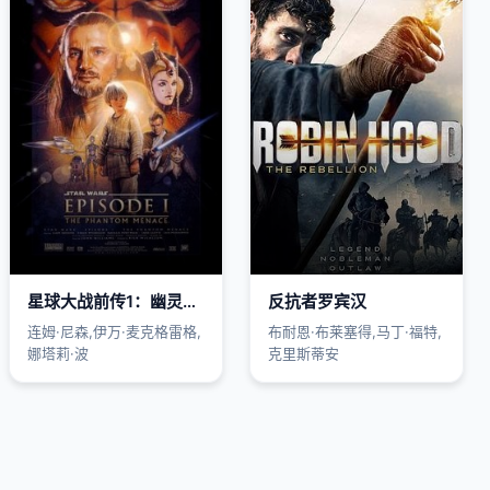
星球大战前传1：幽灵的威胁国语
反抗者罗宾汉
连姆·尼森,伊万·麦克格雷格,
布耐恩·布莱塞得,马丁·福特,
娜塔莉·波
克里斯蒂安