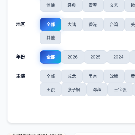
惊悚
经典
青春
文艺
微
地区
全部
大陆
香港
台湾
美
其他
年份
全部
2026
2025
2024
主演
全部
成龙
吴京
沈腾
黄
王骁
张子枫
邓超
王宝强