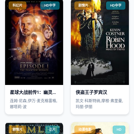
科幻片
HD中字
剧情片
HD中字
星球大战前传1：幽灵的威胁
侠盗王子罗宾汉
连姆·尼森,伊万·麦克格雷格,
凯文·科斯特纳,摩根·弗里曼,
娜塔莉·波
玛丽·伊丽
剧情片
正片
动漫电影
HD