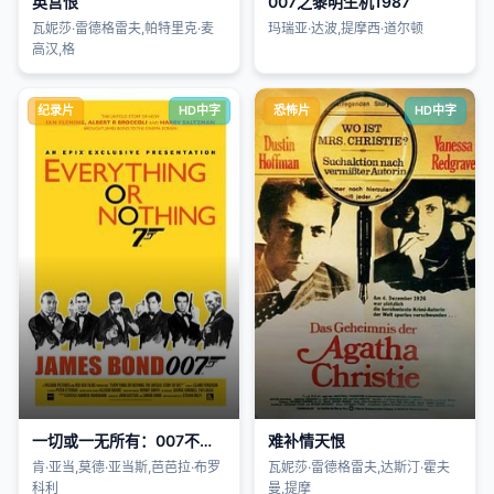
英宫恨
007之黎明生机1987
瓦妮莎·雷德格雷夫,帕特里克·麦
玛瑞亚·达波,提摩西·道尔顿
高汉,格
纪录片
HD中字
恐怖片
HD中字
一切或一无所有：007不为人知的故事
难补情天恨
肯·亚当,莫德·亚当斯,芭芭拉·布罗
瓦妮莎·雷德格雷夫,达斯汀·霍夫
科利
曼,提摩