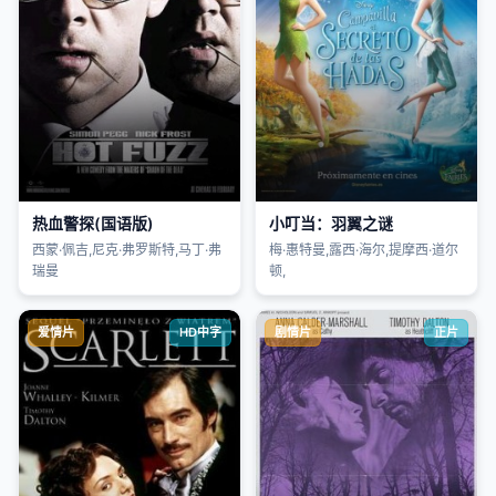
热血警探(国语版)
小叮当：羽翼之谜
西蒙·佩吉,尼克·弗罗斯特,马丁·弗
梅·惠特曼,露西·海尔,提摩西·道尔
瑞曼
顿,
爱情片
HD中字
剧情片
正片