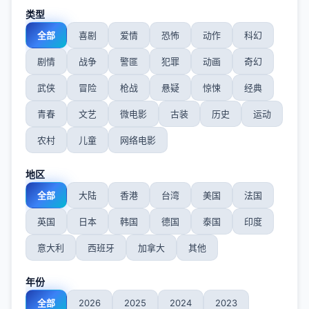
类型
全部
喜剧
爱情
恐怖
动作
科幻
剧情
战争
警匪
犯罪
动画
奇幻
武侠
冒险
枪战
悬疑
惊悚
经典
青春
文艺
微电影
古装
历史
运动
农村
儿童
网络电影
地区
全部
大陆
香港
台湾
美国
法国
英国
日本
韩国
德国
泰国
印度
意大利
西班牙
加拿大
其他
年份
全部
2026
2025
2024
2023