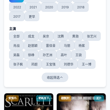
2022
2021
2020
2019
2018
2017
更早
主演
全部
成龙
吴京
沈腾
黄渤
张艺兴
肖战
赵丽颖
雷佳音
马丽
杨紫
吴磊
徐峥
孙艺洲
高叶
王骁
张子枫
邓超
王宝强
刘德华
王一博
收起筛选
爱情片
更新至下
剧情片
正片