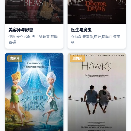
美容师与野兽
医生与魔鬼
伊恩·麦克尼奇,法兰·德瑞雪,提摩
乔纳森·普雷斯,崔姬,提摩西·道尔
西·道
顿
喜剧片
剧情片