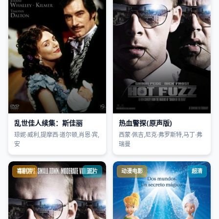
乱世佳人续集：斯佳丽
热血警探(原声版)
琼妮·威利,提摩西·道尔顿,肖恩·宾,
西蒙·佩吉,尼克·弗罗斯特,马丁·弗
安
瑞曼
喜剧片
正片
动漫电影
超清