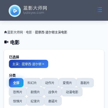
蓝影大师网
电影
提摩西·道尔顿主演电影
电影
已选择
主演：提摩西·道尔顿
分类
全部
科幻片
动作片
爱情片
喜剧片
恐怖片
剧情片
战争片
动漫电影
惊悚片
纪录片
悬疑片