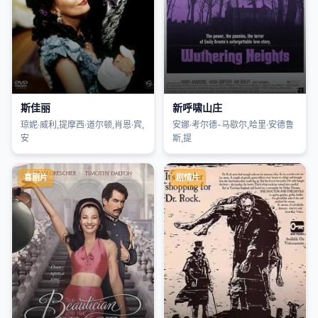
斯佳丽
新呼啸山庄
琼妮·威利,提摩西·道尔顿,肖恩·宾,
安娜·考尔德-马歇尔,哈里·安德鲁
安
斯,提
喜剧片
剧情片