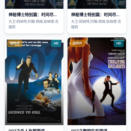
神秘博士特别篇：时间尽头(上)
神秘博士特别篇：时间尽头(下)
大卫·田纳特,约翰·西姆,伯纳德·克
大卫·田纳特,约翰·西姆,伯纳德·克
理宾
理宾
动作片
HD
动作片
HD
007之杀人执照国语
007之黎明生机国语