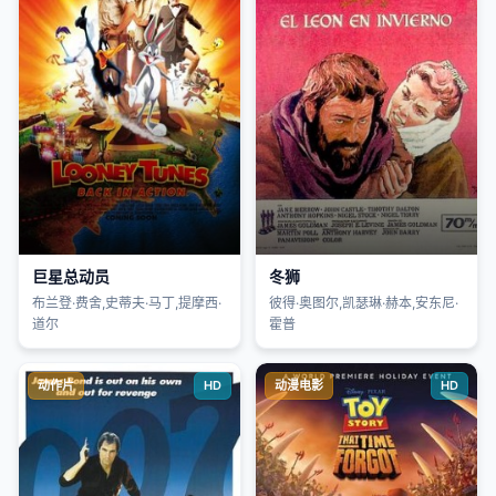
巨星总动员
冬狮
布兰登·费舍,史蒂夫·马丁,提摩西·
彼得·奥图尔,凯瑟琳·赫本,安东尼·
道尔
霍普
动作片
HD
动漫电影
HD