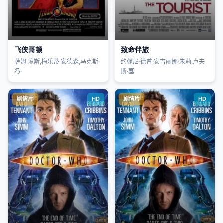
飞侠哥顿
致命伴旅
萨姆·琼斯,梅乐蒂·安德森,马克斯·
约翰尼·德普,安吉丽娜·朱莉,卢夫
冯·
斯·塞
剧情片
HD
剧情片
HD