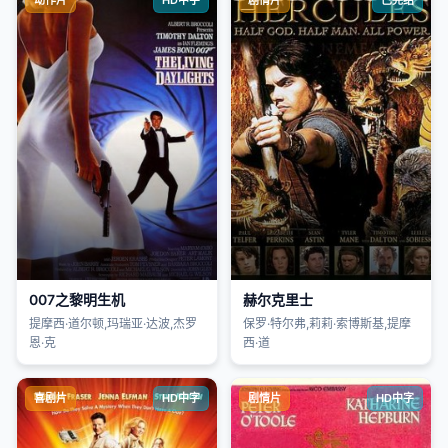
动作片
HD中字
剧情片
已完结
007之黎明生机
赫尔克里士
提摩西·道尔顿,玛瑞亚·达波,杰罗
保罗·特尔弗,莉莉·索博斯基,提摩
恩·克
西·道
喜剧片
HD中字
剧情片
HD中字