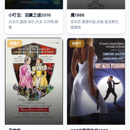
小叮当：羽翼之谜2016
鹰1988
刘玉玲,露西·海尔,杰夫·贝内特,梅·
安东尼·爱德华兹,珍妮·麦克蒂尔,
惠
提摩西
剧情片
动作片