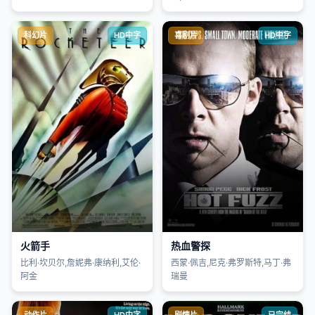
科幻片
HD中字
喜剧片
HD中字
火箭手
热血警探
比利·坎贝尔,詹妮弗·康纳利,艾伦·
西蒙·佩吉,尼克·弗罗斯特,马丁·弗
阿金
瑞曼