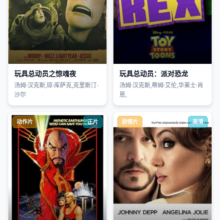
玩具总动员之惊魂夜
玩具总动员：派对恐龙
汤姆·汉克斯,琼·库萨克,克里斯汀·
汤姆·汉克斯,蒂姆·艾伦,华莱士·肖
沙尔
恩,
动作片
正片
剧情片
高清