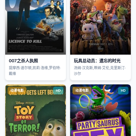
007之杀人执照
玩具总动员：遗忘的时光
提摩西·道尔顿,凯莉·洛维,罗伯特·
汤姆·汉克斯,蒂姆·艾伦,克里斯汀·
戴维
沙尔
动漫电影
HD
动漫电影
HD