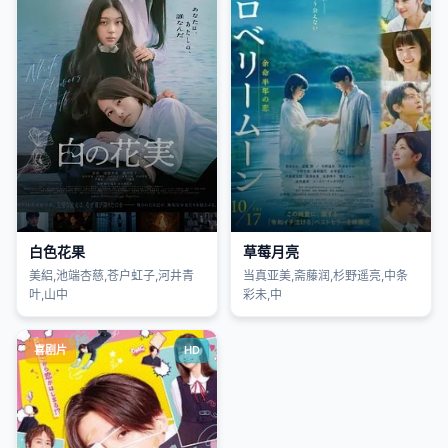
白色花果
草莓月亮
美絽,池端杏慈,苍户虹子,河井青
当真亚美,斋藤润,杉野遥亮,中条
叶,山中
彩未,中
喜剧片
HD