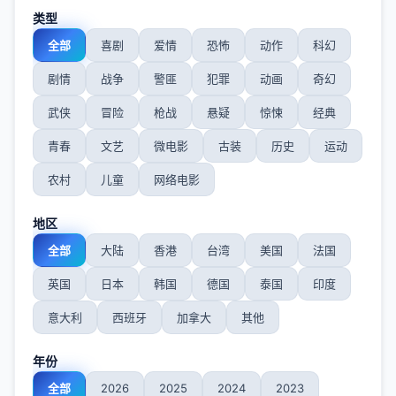
类型
全部
喜剧
爱情
恐怖
动作
科幻
剧情
战争
警匪
犯罪
动画
奇幻
武侠
冒险
枪战
悬疑
惊悚
经典
青春
文艺
微电影
古装
历史
运动
农村
儿童
网络电影
地区
全部
大陆
香港
台湾
美国
法国
英国
日本
韩国
德国
泰国
印度
意大利
西班牙
加拿大
其他
年份
全部
2026
2025
2024
2023