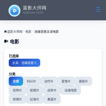
蓝影大师网
电影
池端杏慈主演电影
电影
已选择
主演：池端杏慈
分类
全部
科幻片
动作片
爱情片
喜剧片
恐怖片
剧情片
战争片
动漫电影
惊悚片
纪录片
悬疑片