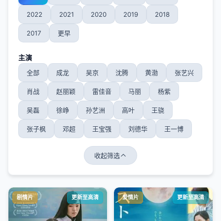
2022
2021
2020
2019
2018
2017
更早
主演
全部
成龙
吴京
沈腾
黄渤
张艺兴
肖战
赵丽颖
雷佳音
马丽
杨紫
吴磊
徐峥
孙艺洲
高叶
王骁
张子枫
邓超
王宝强
刘德华
王一博
收起筛选
剧情片
更新至高清
爱情片
更新至高清