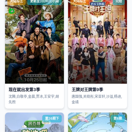
大陆综艺
更新至20260201期
大陆综艺
完结
现在就出发第3季
王牌对王牌第9季
沈腾,白敬亭,金晨,贾冰,王安宇,胡
唐国强,关晓彤,宋亚轩,沙溢,杨迪,
先煦
金靖
第26期下
第8期