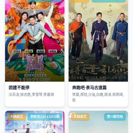
团建不能停
奔跑吧·茶马古道篇
汪苏泷,徐志胜,李雪琴,李嘉琦
李晨,郑恺,沙溢,白鹿,周深,宋雨琦,
张
大陆综艺
更新至20241229期
大陆综艺
第11期完结