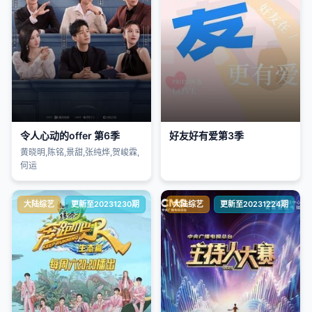
令人心动的offer 第6季
好友好有爱第3季
黄晓明,陈铭,景甜,张纯烨,贺峻霖,
何运
大陆综艺
更新至20231230期
大陆综艺
更新至20231224期