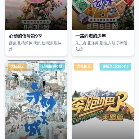
心动的信号第9季
一路向海的少年
薛凯琪,杨超越,代旭,杜海涛,张纯
朱志鑫,张泽禹,张极,左航,苏新皓,
烨
陆虎
大陆综艺
已完结 共6期
大陆综艺
更新至20260117