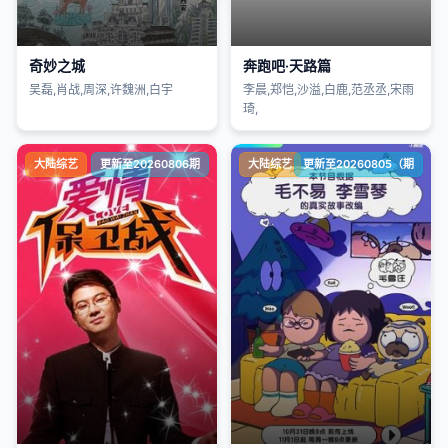
奇妙之城
奔跑吧·天路篇
吴磊,肖战,周深,许魏洲,白宇
李晨,郑恺,沙溢,白鹿,范丞丞,宋雨
琦,
大陆综艺
更新至20260806期
大陆综艺
更新至20260805（期