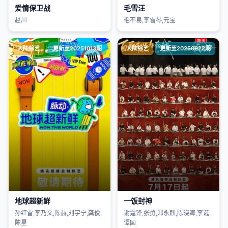
爱情保卫战
毛雪汪
赵川
毛不易,李雪琴,元宝
大陆综艺
更新至20251013期
大陆综艺
更新至20250922期
地球超新鲜
一饭封神
孙红雷,李乃文,陈赫,刘宇宁,龚俊,
谢霆锋,张勇,郑永麒,陈晓卿,李诞,
陈星
谭国