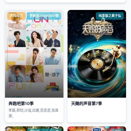
大陆综艺
更新至20260807期
纯享版之黄子弘
奔跑吧第10季
天赐的声音第7季
李晨,郑恺,沙溢,白鹿,范丞丞,张真
源,