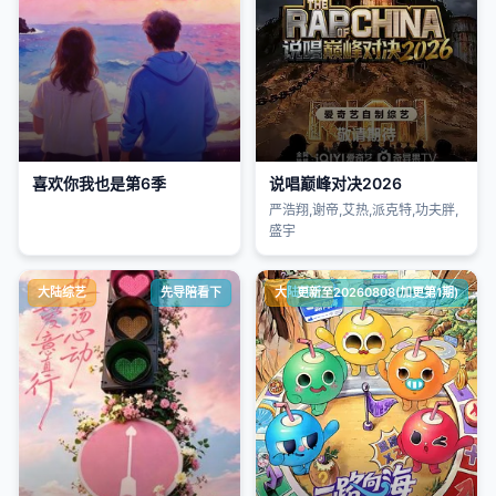
喜欢你我也是第6季
说唱巅峰对决2026
严浩翔,谢帝,艾热,派克特,功夫胖,
盛宇
大陆综艺
先导陪看下
大陆综艺
更新至20260808(加更第1期)