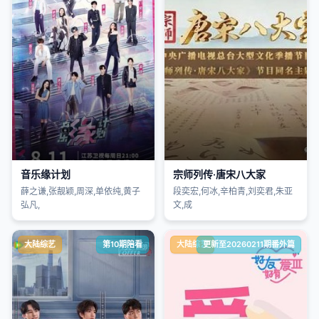
音乐缘计划
宗师列传·唐宋八大家
薛之谦,张靓颖,周深,单依纯,黄子
段奕宏,何冰,辛柏青,刘奕君,朱亚
弘凡,
文,成
大陆综艺
第10期陪看
大陆综艺
更新至20260211期番外篇