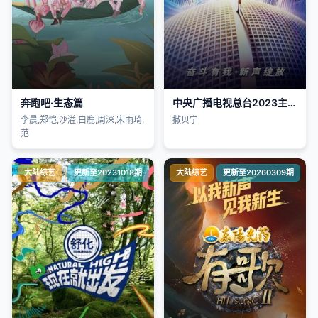
奔跑吧·生态篇
中央广播电视总台2023主持人大赛
李晨,郑恺,沙溢,白鹿,周深,宋雨琦,
撒贝宁
范
大陆综艺
更新至20231018期
大陆综艺
更新至20260309期