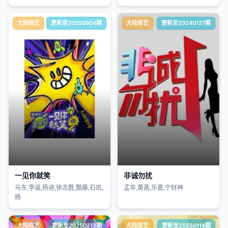
大陆综艺
更新至20250904期
大陆综艺
更新至20240127期
一见你就笑
非诚勿扰
马东,李诞,杨迪,徐志胜,酷藤,石凯,
孟非,黄菡,乐嘉,宁财神
杨
大陆综艺
更新至20250213期
大陆综艺
更新至20250114期