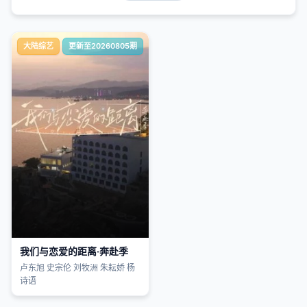
大陆综艺
更新至20260805期
我们与恋爱的距离·奔赴季
卢东旭 史宗伦 刘牧洲 朱耘娇 杨
诗语