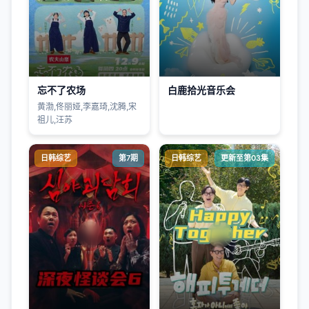
忘不了农场
白鹿拾光音乐会
黄渤,佟丽娅,李嘉琦,沈腾,宋
祖儿,汪苏
日韩综艺
第7期
日韩综艺
更新至第03集