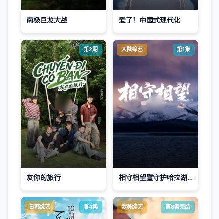
南极巨龙大战
爱了！中国式现代化
第2期
大陆综艺
第1集
友你的旅行
相守相望暨守护哈拉湖行动
日韩综艺
第4集
欧美综艺
第8集完结