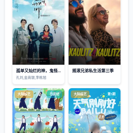
孤单又灿烂的神，鬼怪十周年特辑
摇滚兄弟私生活第三季
孔刘,金高银,李栋旭
大陆综艺
已完结
大陆综艺
第1期