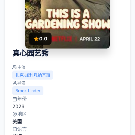
0.0
真心园艺秀
主演
扎克·加利凡纳基斯
导演
Brook Linder
年份
2026
地区
美国
语言