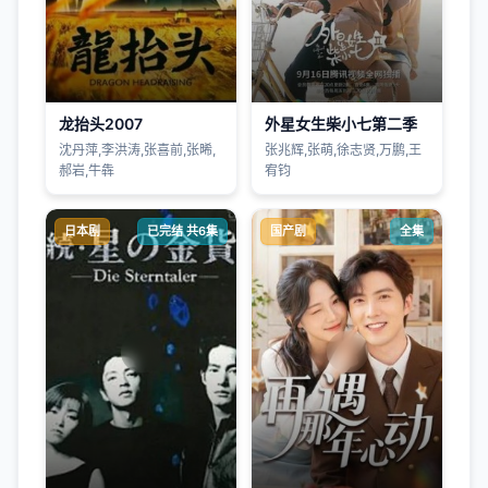
龙抬头2007
外星女生柴小七第二季
沈丹萍,李洪涛,张喜前,张晞,
张兆辉,张萌,徐志贤,万鹏,王
郝岩,牛犇
宥钧
日本剧
已完结 共6集
国产剧
全集