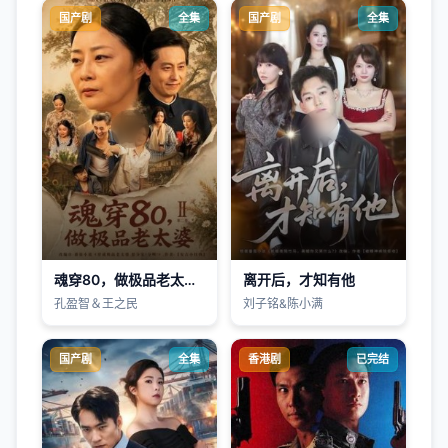
国产剧
全集
国产剧
全集
魂穿80，做极品老太婆第2季
离开后，才知有他
孔盈智＆王之民
刘子铭&陈小满
国产剧
全集
香港剧
已完结