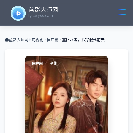
蓝影大师网
电视剧
国产剧
重回八零，拆穿假死前夫
国产剧
全集