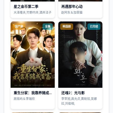
星之金币第二季
再遇那年心动
大泽隆夫,竹野内丰,酒井法子
赵阿东＆加菲猫
国产剧
全集
韩国剧
已完结
重生分家：我靠养猪成首富
还魂2：光与影
高铭屿＆李瑞欣
李宰旭,高允贞,黄旼炫,吴娜
拉,刘俊相,