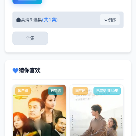
高清3 选集
(共 1 集)
倒序
全集
猜你喜欢
国产剧
已完结
国产剧
已完结 共30集