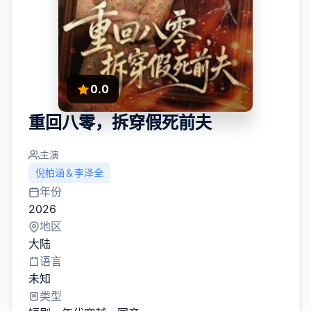
0.0
重回八零，拆穿假死前夫
主演
倪柏涵＆李泽全
年份
2026
地区
大陆
语言
未知
类型