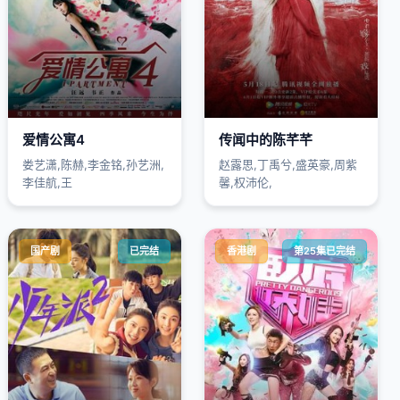
爱情公寓4
传闻中的陈芊芊
娄艺潇,陈赫,李金铭,孙艺洲,
赵露思,丁禹兮,盛英豪,周紫
李佳航,王
馨,权沛伦,
国产剧
已完结
香港剧
第25集已完结