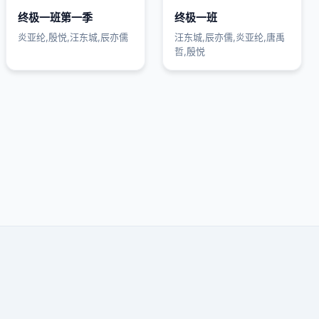
终极一班第一季
终极一班
炎亚纶,殷悦,汪东城,辰亦儒
汪东城,辰亦儒,炎亚纶,唐禹
哲,殷悦