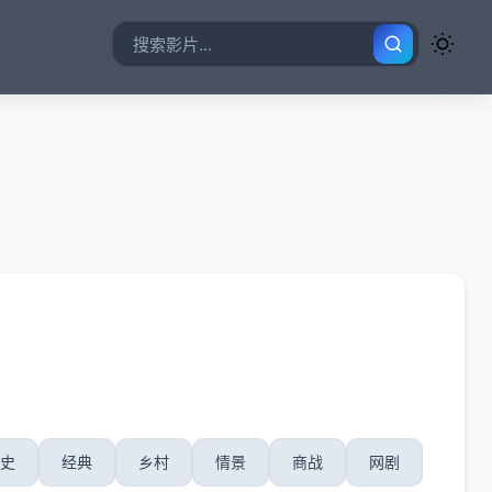
史
经典
乡村
情景
商战
网剧