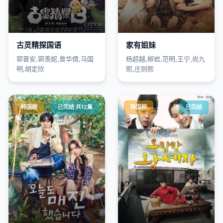
古灵精探国语
家有姐妹
郭晋安,郭羡妮,曾华倩,马国
杨超越,柳岩,范明,王宁,尚九
明,胡定欣
熙,庄则熙
韩国剧
已完结 共12集
韩国剧
已完结