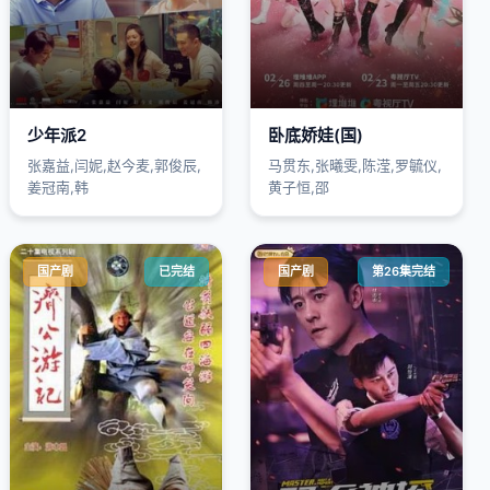
少年派2
卧底娇娃(国)
张嘉益,闫妮,赵今麦,郭俊辰,
马贯东,张曦雯,陈滢,罗毓仪,
姜冠南,韩
黄子恒,邵
国产剧
已完结
国产剧
第26集完结