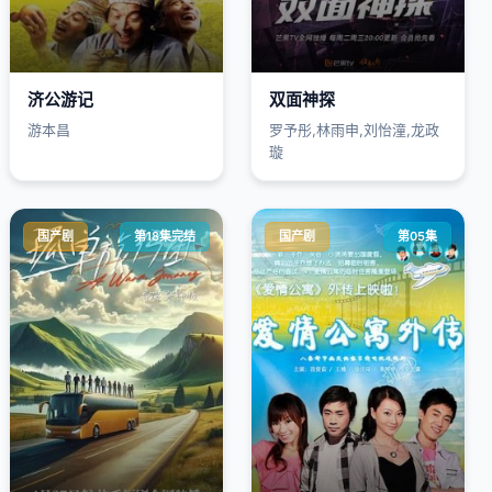
济公游记
双面神探
游本昌
罗予彤,林雨申,刘怡潼,龙政
璇
国产剧
第18集完结
国产剧
第05集