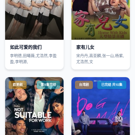
如此可爱的我们
家有儿女
李明德,田曦薇,尤浩然,李盈
宋丹丹,高亚麟,张一山,杨紫,
盈,李明源,
尤浩然,文
欧美剧
第9集完结
台湾剧
已完结 共10集