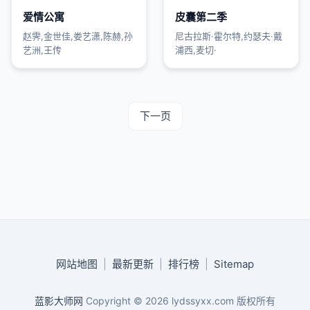
爱情公寓
皮囊第二季
赵霁,金世佳,娄艺潇,陈赫,孙
尼古拉斯·霍尔特,约瑟夫·戴
艺洲,王传
浦西,麦切·
下一页
网站地图
|
最新更新
|
排行榜
|
Sitemap
蓝影大师网
Copyright © 2026
lydssyxx.com
版权所有