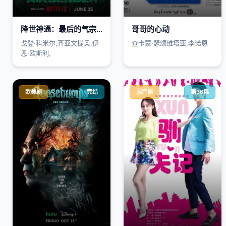
降世神通：最后的气宗第2季
哥哥的心动
戈登·科米尔,齐亚文提奥,伊
查卡蒙·瑟颂维塔亚,李诺恩
恩·欧斯利,
欧美剧
完结
国产剧
第36集