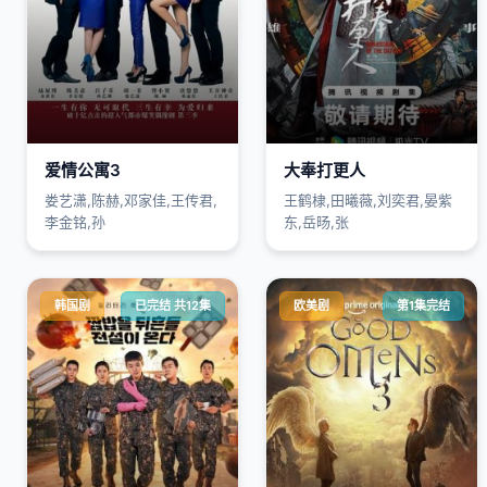
爱情公寓3
大奉打更人
娄艺潇,陈赫,邓家佳,王传君,
王鹤棣,田曦薇,刘奕君,晏紫
李金铭,孙
东,岳旸,张
韩国剧
已完结 共12集
欧美剧
第1集完结