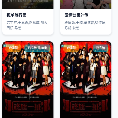
孤单旅行团
爱情公寓外传
韩宇宏,王嘉嘉,赵振威,翔天,
段倩茹,王楠,董博睿,徐佳琦,
周妍,马艺
陈赫,娄艺
台湾剧
已完结 共38集
台湾剧
已完结