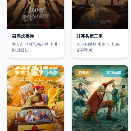
菜鸟炊事兵
好兆头第三季
朴志训,尹敬浩,韩东希,李洪
大卫·田纳特,麦克·辛,杜恩·
耐,郑雄仁,
麦基琴,格
国产剧
已完结
欧美剧
第7集完结