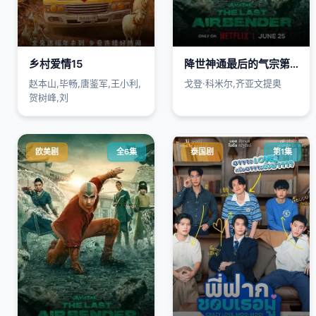
乡村爱情15
降世神通最后的气宗第二季
赵本山,毕畅,唐鉴军,王小利,
戈登·科米尔,齐亚文提奥
贺树峰,刘
欧美剧
全6集
泰国剧
第1集