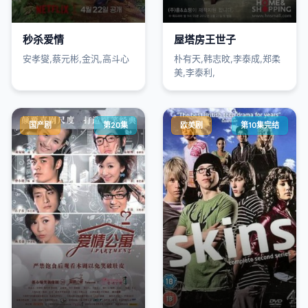
秒杀爱情
屋塔房王世子
安孝燮,蔡元彬,金汎,高斗心
朴有天,韩志旼,李泰成,郑柔
美,李泰利,
国产剧
第20集
欧美剧
第10集完结