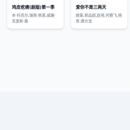
鸡皮疙瘩(剧版)第一季
爱你不是三两天
本·科克尔,瑞南·佩恩,威廉·
姚笛,郭品超,赵亮,何赛飞,杨
克里斯·桑
青,唐文龙