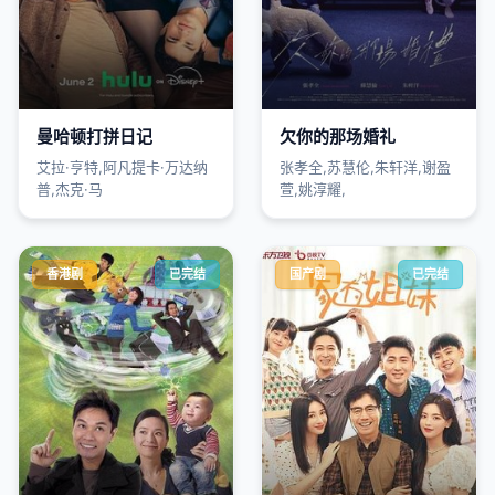
曼哈顿打拼日记
欠你的那场婚礼
艾拉·亨特,阿凡提卡·万达纳
张孝全,苏慧伦,朱轩洋,谢盈
普,杰克·马
萱,姚淳耀,
香港剧
已完结
国产剧
已完结