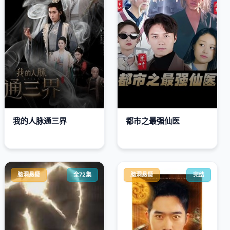
我的人脉通三界
都市之最强仙医
脑洞悬疑
全72集
脑洞悬疑
完结