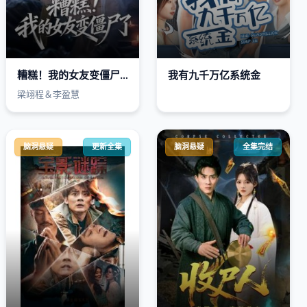
糟糕！我的女友变僵尸了！
我有九千万亿系统金
梁翊程＆李盈慧
脑洞悬疑
更新全集
脑洞悬疑
全集完结