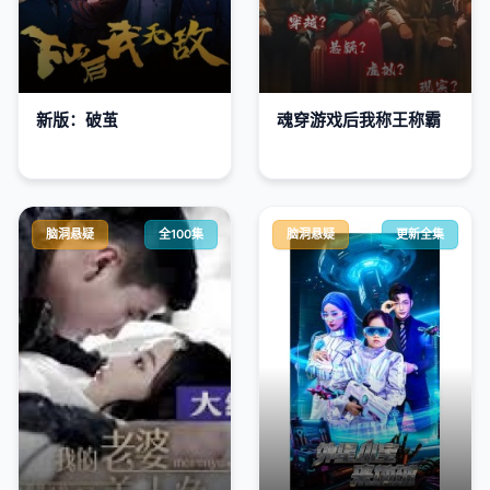
新版：破茧
魂穿游戏后我称王称霸
脑洞悬疑
全100集
脑洞悬疑
更新全集