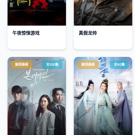
午夜惊悚游戏
真假龙帅
脑洞悬疑
全100集
脑洞悬疑
全80集