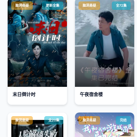
脑洞悬疑
更新全集
脑洞悬疑
全72集
末日倒计时
午夜宿舍楼
脑洞悬疑
全20集
脑洞悬疑
完结