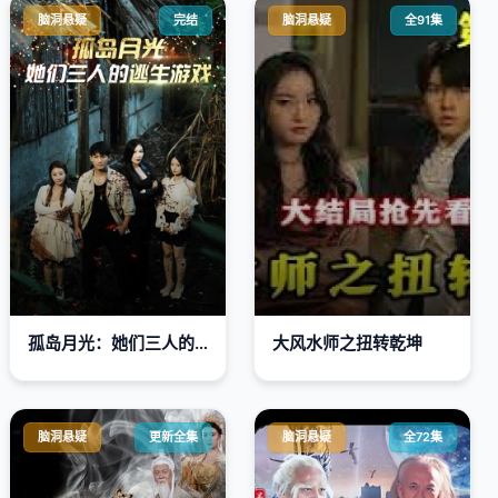
脑洞悬疑
完结
脑洞悬疑
全91集
孤岛月光：她们三人的逃生游戏
大风水师之扭转乾坤
脑洞悬疑
更新全集
脑洞悬疑
全72集