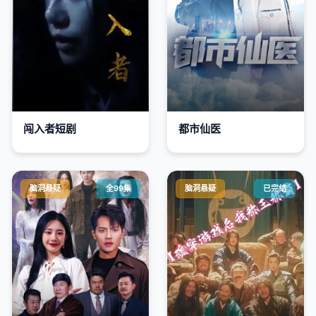
闯入者短剧
都市仙医
脑洞悬疑
全99集
脑洞悬疑
已完结