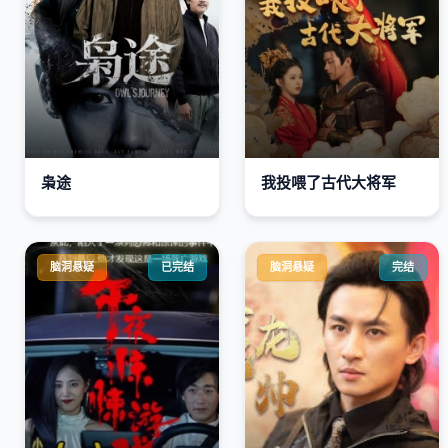
枭途
我投喂了古代大将军
脑洞悬疑
已完结
脑洞悬疑
完结