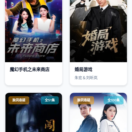
魔幻手机之未来商店
婚局游戏
朱宏＆刘昕岚
脑洞悬疑
全51集
脑洞悬疑
全100集