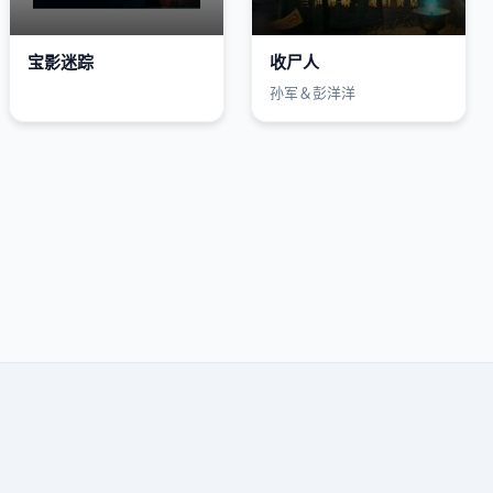
宝影迷踪
收尸人
孙军＆彭洋洋