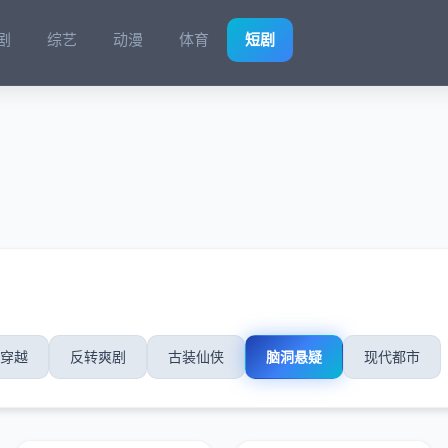
剧
综艺
动漫
体育
短剧
穿越
反转爽剧
古装仙侠
脑洞悬疑
现代都市