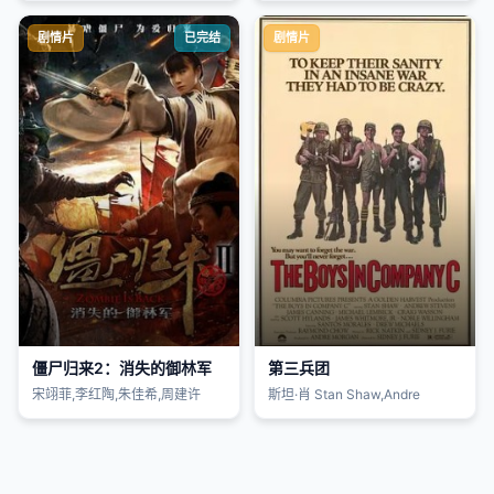
剧情片
已完结
剧情片
僵尸归来2：消失的御林军
第三兵团
宋翊菲,李红陶,朱佳希,周建许
斯坦·肖 Stan Shaw,Andre