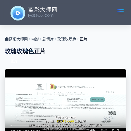
蓝影大师网
电影
剧情片
玫瑰玫瑰色
正片
玫瑰玫瑰色
正片
正片