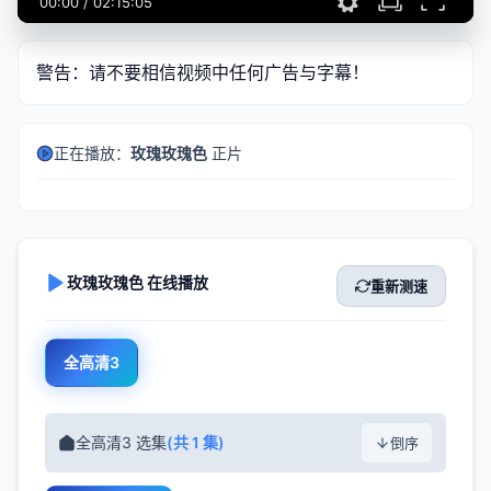
00:00
/
02:15:05
警告：请不要相信视频中任何广告与字幕！
正在播放：
玫瑰玫瑰色
正片
玫瑰玫瑰色 在线播放
重新测速
全高清3
全高清3 选集
(共 1 集)
倒序