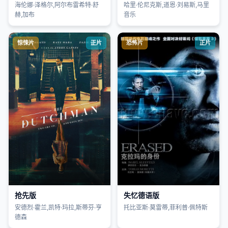
海伦娜·泽格尔,阿尔布雷希特·舒
哈里·伦尼克斯,道恩·刘易斯,马里
赫,加布
音乐
惊悚片
正片
恐怖片
正片
抢先版
失忆德语版
安德烈·霍兰,凯特·玛拉,斯蒂芬·亨
托比亚斯·莫雷蒂,菲利普·佩特斯
德森