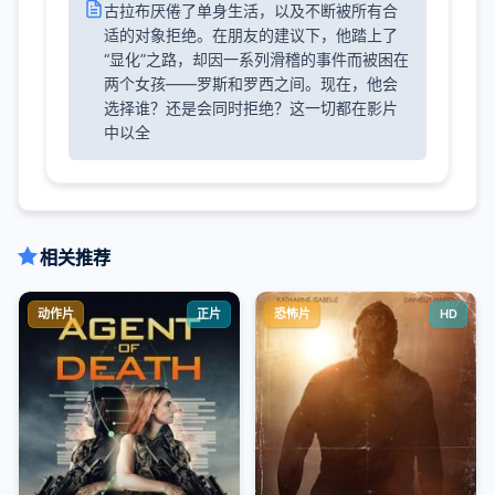
古拉布厌倦了单身生活，以及不断被所有合
适的对象拒绝。在朋友的建议下，他踏上了
“显化”之路，却因一系列滑稽的事件而被困在
两个女孩——罗斯和罗西之间。现在，他会
选择谁？还是会同时拒绝？这一切都在影片
中以全
相关推荐
动作片
正片
恐怖片
HD