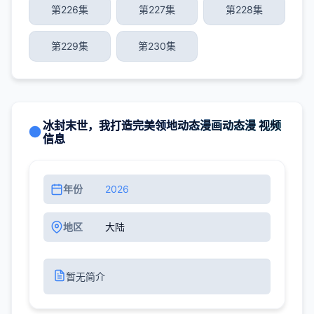
第226集
第227集
第228集
第229集
第230集
冰封末世，我打造完美领地动态漫画动态漫 视频
信息
年份
2026
地区
大陆
暂无简介