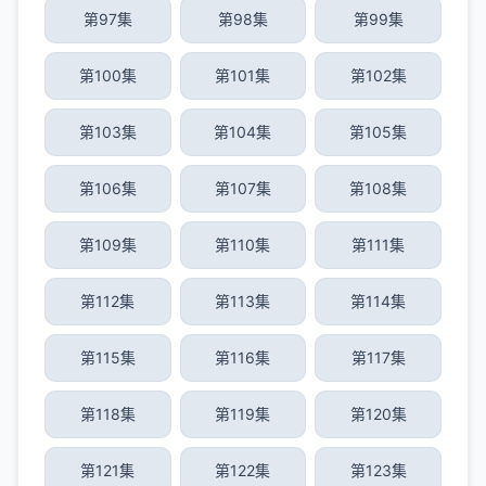
第97集
第98集
第99集
第100集
第101集
第102集
第103集
第104集
第105集
第106集
第107集
第108集
第109集
第110集
第111集
第112集
第113集
第114集
第115集
第116集
第117集
第118集
第119集
第120集
第121集
第122集
第123集