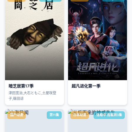
暗芝居第17季
超凡进化第一季
津田宽治,大石ともこ,土屋咲登
子,篠田谅
国产动漫
第11集
日本动漫
连载中 连载到3集