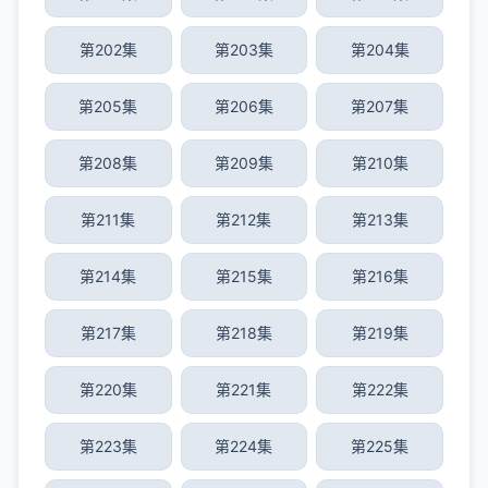
第202集
第203集
第204集
第205集
第206集
第207集
第208集
第209集
第210集
第211集
第212集
第213集
第214集
第215集
第216集
第217集
第218集
第219集
第220集
第221集
第222集
第223集
第224集
第225集