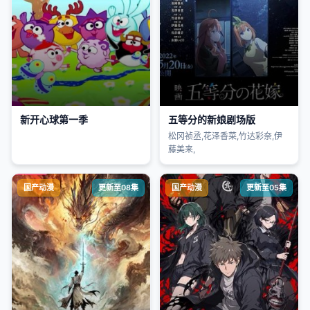
新开心球第一季
五等分的新娘剧场版
松冈祯丞,花泽香菜,竹达彩奈,伊
藤美来,
国产动漫
更新至08集
国产动漫
更新至05集