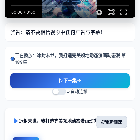
00:00
/
0:00
警告：请不要相信视频中任何广告与字幕！
正在播放：
冰封末世，我打造完美领地动态漫画动态漫
第
189集
下一集
自动连播
冰封末世，我打造完美领地动态漫画动态漫 在线播放
重新测速