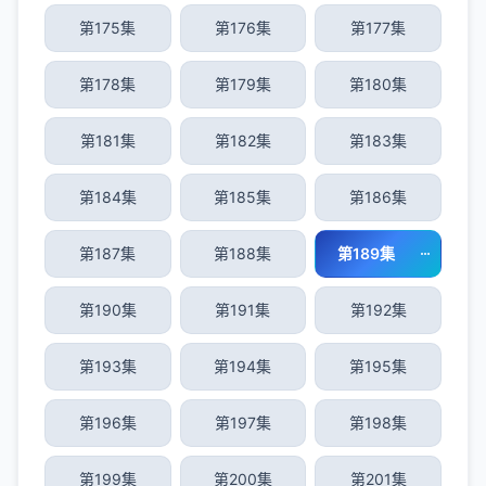
第175集
第176集
第177集
第178集
第179集
第180集
第181集
第182集
第183集
第184集
第185集
第186集
第187集
第188集
第189集
第190集
第191集
第192集
第193集
第194集
第195集
第196集
第197集
第198集
第199集
第200集
第201集