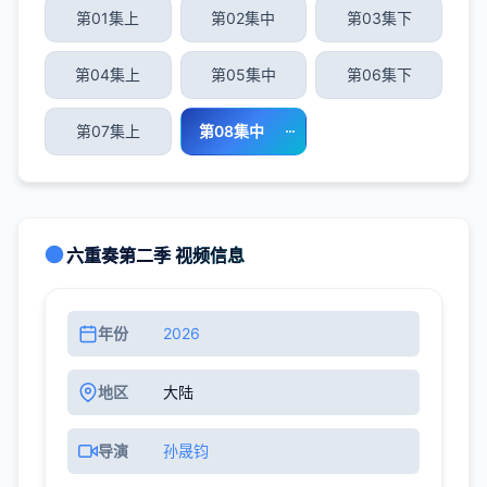
第01集上
第02集中
第03集下
第04集上
第05集中
第06集下
第07集上
第08集中
六重奏第二季 视频信息
年份
2026
地区
大陆
导演
孙晟钧