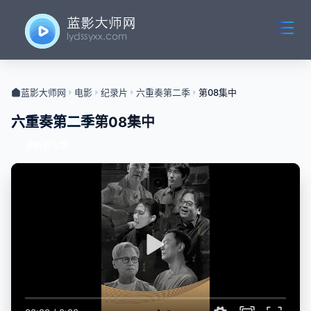
蓝影大师网
电影
纪录片
六重奏第二季
第08集中
六重奏第二季
第08集中
更新至18集