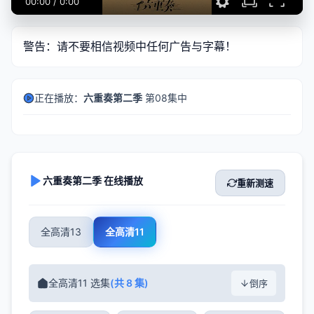
00:00
/
0:00
警告：请不要相信视频中任何广告与字幕！
正在播放：
六重奏第二季
第08集中
六重奏第二季 在线播放
重新测速
全高清13
全高清11
全高清11 选集
(共 8 集)
倒序