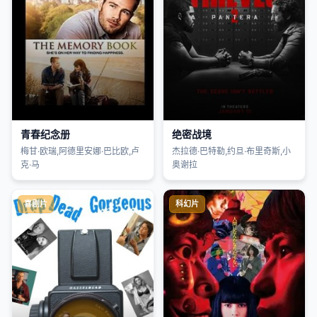
青春纪念册
绝密战境
梅甘·欧瑞,阿德里安娜·巴比欧,卢
杰拉德·巴特勒,约旦·布里奇斯,小
克·马
奥谢拉
喜剧片
科幻片