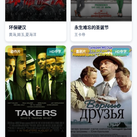
环保硬汉
永生难忘的圣诞节
黄海,姬玉,夏海洋
王卡帝
动作片
HD中字
喜剧片
HD中字