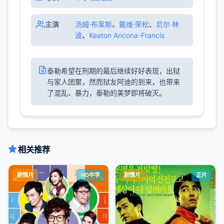
主演
汤姆·布莱斯
、
戴维·荣松
、
尼尔·林
波
、
Keaton Ancona-Francis
泰勒希望在刑期的最后继续好好表现，出狱
与家人团聚，然而狱友阿迪的到来，也带来
了混乱、暴力，泰勒的美梦即将破灭。
相关推荐
剧情片
HD中字
剧情片
正片