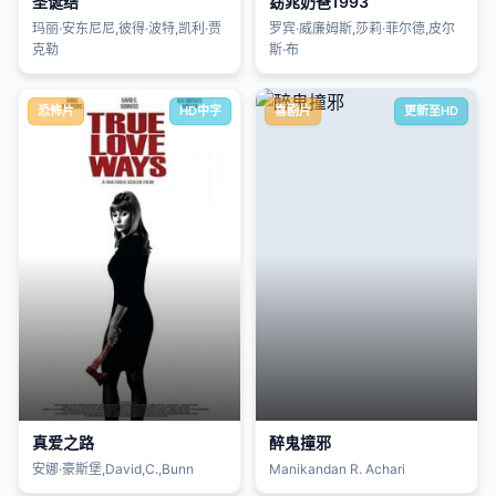
圣诞结
窈窕奶爸1993
玛丽·安东尼尼,彼得·波特,凯利·贾
罗宾·威廉姆斯,莎莉·菲尔德,皮尔
克勒
斯·布
恐怖片
HD中字
喜剧片
更新至HD
真爱之路
醉鬼撞邪
安娜·豪斯堡,David,C.,Bunn
Manikandan R. Achari