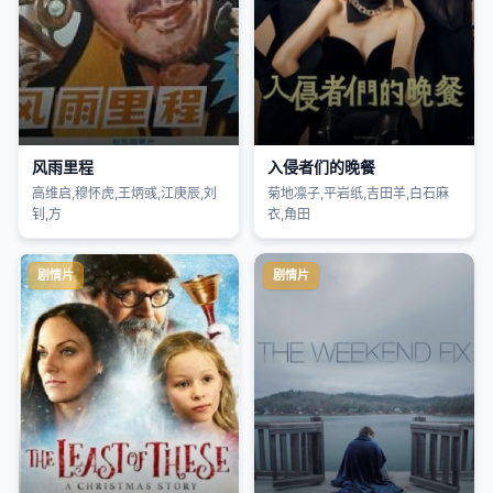
风雨里程
入侵者们的晚餐
高维启,穆怀虎,王炳彧,江庚辰,刘
菊地凛子,平岩纸,吉田羊,白石麻
钊,方
衣,角田
剧情片
剧情片