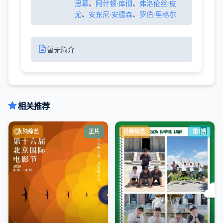
思慕
、
阿什顿·库彻
、
弗洛伦丝·皮
尤
、
安东尼·安德森
、
罗伯·里格尔
暂无简介
相关推荐
大陆综艺
正片
日韩综艺
第1期