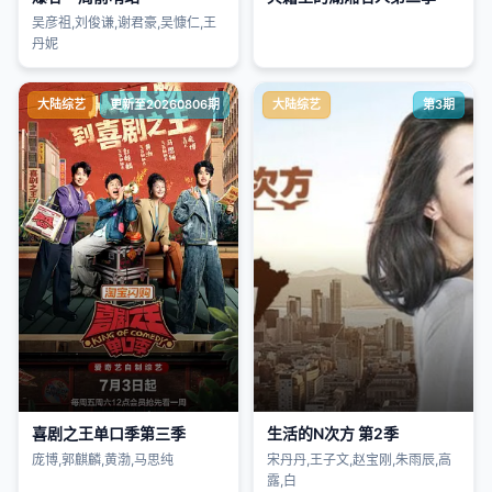
吴彦祖,刘俊谦,谢君豪,吴慷仁,王
丹妮
大陆综艺
更新至20260806期
大陆综艺
第3期
喜剧之王单口季第三季
生活的N次方 第2季
庞博,郭麒麟,黄渤,马思纯
宋丹丹,王子文,赵宝刚,朱雨辰,高
露,白