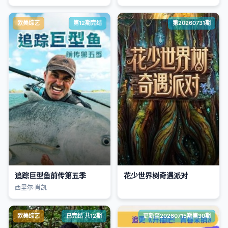
欧美综艺
第12期完结
第20260731期
追踪巨型鱼前传第五季
花少世界树奇遇派对
西里尔·肖凯
欧美综艺
已完结 共12期
更新至20260715期第30期