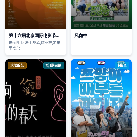
第十六届北京国际电影节颁奖典
风向中
朱丽叶·比诺什,毕赣,陈英雄,加布
里埃尔
大陆综艺
第1期完结
9集全