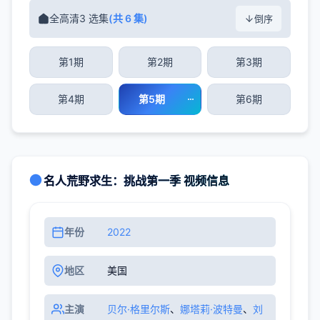
全高清3 选集
(共 6 集)
倒序
第1期
第2期
第3期
第4期
第5期
第6期
名人荒野求生：挑战第一季 视频信息
年份
2022
地区
美国
主演
贝尔·格里尔斯
、
娜塔莉·波特曼
、
刘