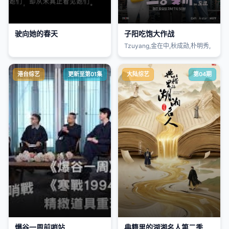
驶向她的春天
子阳吃饱大作战
Tzuyang,金在中,秋成勋,朴明秀,
港台综艺
更新至第01集
大陆综艺
第04期
爆谷一周前哨站
典籍里的湖湘名人第二季