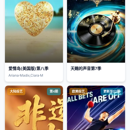
爱情岛(美国版)第八季
天赐的声音第7季
Ariana·Madix,Ciara·M
大陆综艺
第4期
欧美综艺
更新至02期