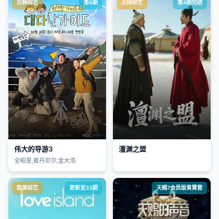
日韩综艺
第9期
大陆综艺
第4期完结
伟大的导游3
澶渊之盟
全昭旻,崔丹尼尔,金大浩
欧美综艺
更新至33期
天赐7会员版黄霄雲