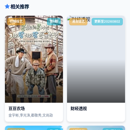
相关推荐
日韩综艺
第6期
港台综艺
更新至20260802
豆豆农场
财经透视
金宇彬,李光洙,都敬秀,文尚勋