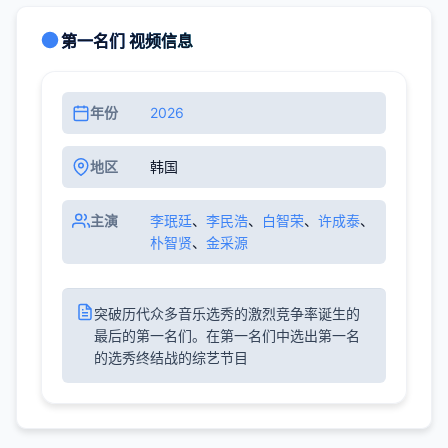
第一名们 视频信息
年份
2026
地区
韩国
主演
李珉廷
、
李民浩
、
白智荣
、
许成泰
、
朴智贤
、
金采源
突破历代众多音乐选秀的激烈竞争率诞生的
最后的第一名们。在第一名们中选出第一名
的选秀终结战的综艺节目