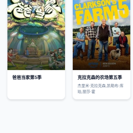
爸爸当家第5季
克拉克森的农场第五季
杰里米·克拉克森,凯勒布·库
珀,丽莎·霍