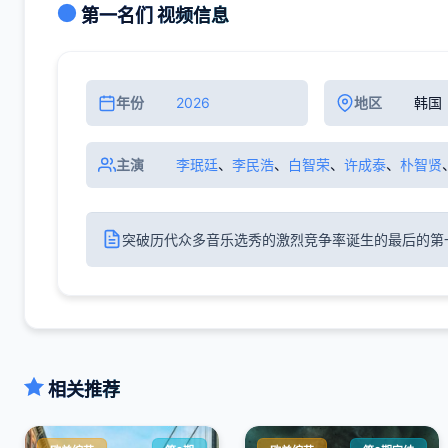
第一名们 视频信息
年份
2026
地区
韩国
主演
李珉廷
、
李民浩
、
白智荣
、
许成泰
、
朴智贤
突破历代众多音乐选秀的激烈竞争率诞生的最后的第
相关推荐