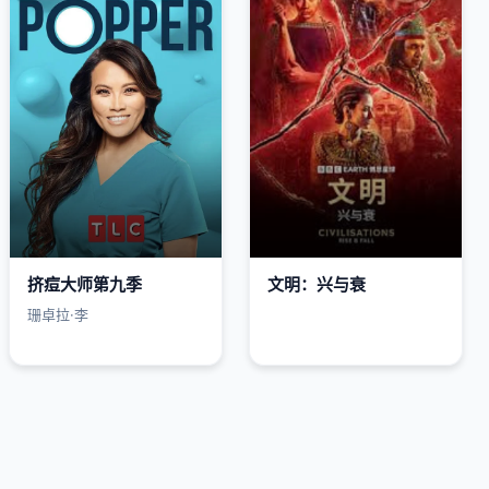
挤痘大师第九季
文明：兴与衰
珊卓拉·李