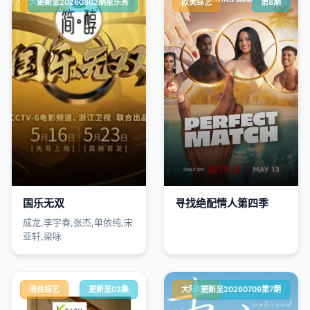
大陆综艺
更新至20260802期星乐秀
欧美综艺
第8期
国乐无双
寻找绝配情人第四季
成龙,李宇春,张杰,单依纯,宋
亚轩,梁咏
港台综艺
更新至03集
大陆综艺
更新至20260709第7期