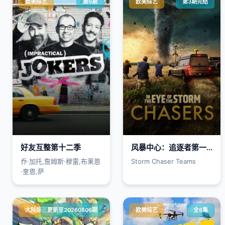
欧美综艺
第9期
欧美综艺
第3期完结
好友互整第十二季
风暴中心：追逐者第一季
乔·加托,詹姆斯·穆雷,布莱恩
Storm Chaser Teams
·奎恩,萨
大陆综艺
更新至20260806期
欧美综艺
全8集