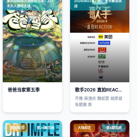
第20260806期萌娃当家：321
大陆综艺
20260803第21期：全员颤音挑
木头人游戏大战
战
爸爸当家第五季
歌手2026 直拍REACTION
齐豫 庾澄庆 魏如萱 胡彦斌
张碧晨 斯
欧美综艺
第20集完结
大陆综艺
第4期完结