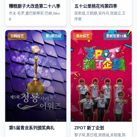
糟糕厨子大改造第二十八季
五十公里桃花坞第四季
杰夫·毛罗,塞巴斯蒂安·巴赫,Wes
张新成,王鹤棣,宋丹丹,张国立,王
B
传君
日韩综艺
第2期完结
港台综艺
更新至第13集
第5届青龙系列颁奖典礼
ZPOT 新丁企划
黎子琛,黄日禧,周德诚,关晓隆,陈