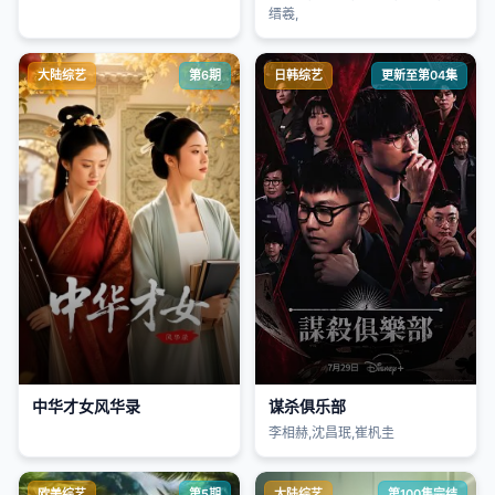
缙羲,
大陆综艺
第6期
日韩综艺
更新至第04集
中华才女风华录
谋杀俱乐部
李相赫,沈昌珉,崔杋圭
欧美综艺
第5期
大陆综艺
第100集完结