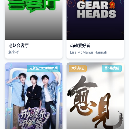
老赵会客厅
齿轮爱好者
赵忠祥
Lisa McManus,Hannah
更新至20260801期
大陆综艺
第5集完结