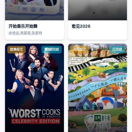
开始奏乐开始舞
愈见2026
余佳运,周震南,张星特
欧美综艺
第7期完结
大陆综艺
已完结