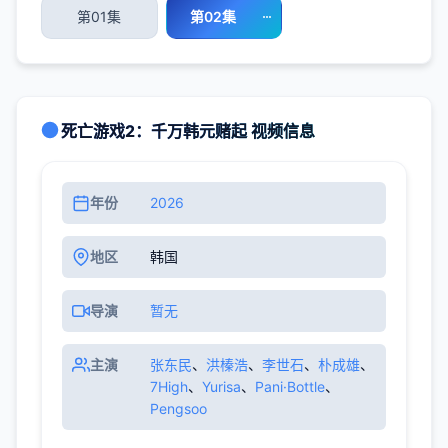
第01集
第02集
死亡游戏2：千万韩元赌起 视频信息
年份
2026
地区
韩国
导演
暂无
主演
张东民
、
洪榛浩
、
李世石
、
朴成雄
、
7High
、
Yurisa
、
Pani·Bottle
、
Pengsoo