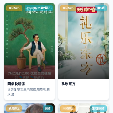
大陆综艺
20260731第2期下
大陆综艺
第3期
圆桌晚晴派
礼乐东方
许戈辉,窦文涛,马家辉,周轶君,胡
泳,景
欧美综艺
完结
大陆综艺
第1集完结