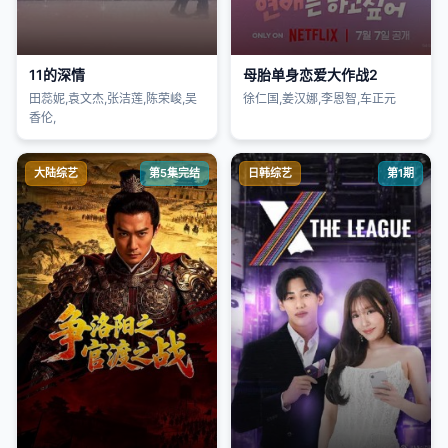
11的深情
母胎单身恋爱大作战2
田蕊妮,袁文杰,张洁莲,陈荣峻,吴
徐仁国,姜汉娜,李恩智,车正元
香伦,
大陆综艺
第5集完结
日韩综艺
第1期