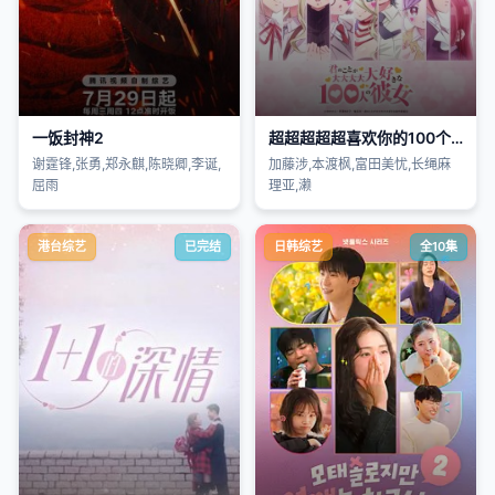
一饭封神2
超超超超超喜欢你的100个女朋友第三季
谢霆锋,张勇,郑永麒,陈晓卿,李诞,
加藤涉,本渡枫,富田美忧,长绳麻
屈雨
理亚,濑
港台综艺
已完结
日韩综艺
全10集