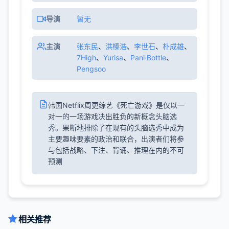
导演
暂无
主演
张东民
、
洪榛浩
、
李世石
、
朴成雄
、
7High
、
Yurisa
、
Pani·Bottle
、
Pengsoo
韩国Netflix周更综艺《死亡游戏》是仅以一
对一的一场游戏决出胜负的新概念头脑选
秀。果断地排除了在现有的头脑选秀中成为
主要趣味要素的政治和联合，出演者们将参
与包括战略、下注、背诵、推理在内的不可
预测
相关推荐