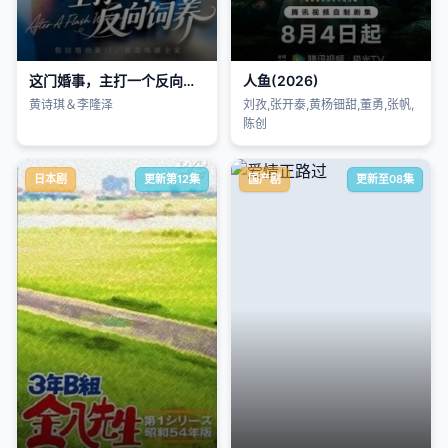
这门婚事，主打一个反向饲养
人鱼(2026)
黄诗琪＆李隆泽
刘孜,张开泰,黄杨钿甜,董勇,张帆,
陈创
日本剧
更新第12集
国产剧
更新至08集