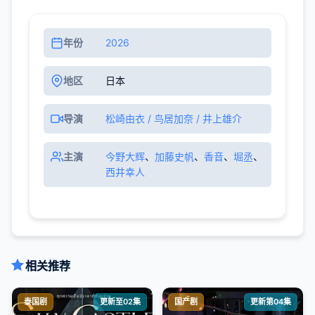
年份
2026
地区
日本
导演
松崎由衣 / 鸟居加奈 / 井上雄介
主演
今野大辉
、
加藤史帆
、
香音
、
堀丞
、
西井幸人
相关推荐
泰国剧
更新至02集
国产剧
更新第04集