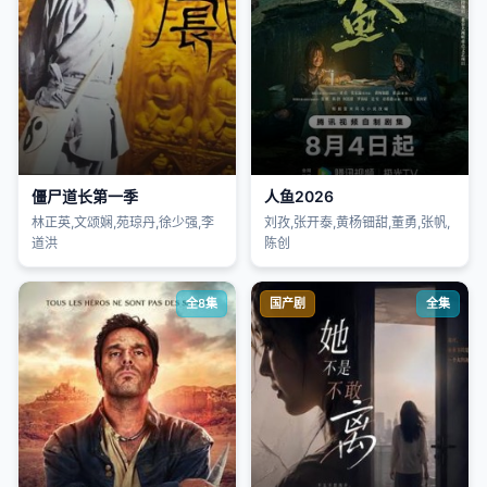
僵尸道长第一季
人鱼2026
林正英,文颂娴,苑琼丹,徐少强,李
刘孜,张开泰,黄杨钿甜,董勇,张帆,
道洪
陈创
全8集
国产剧
全集