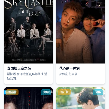
泰国版天空之城
花心是一种病
斯拉潘·瓦塔纳金达,玛娜莎楠·潘
孙伟豪,彭康俊
叻翁固,
香港剧
完结
国产剧
全集