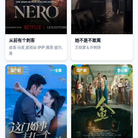
从前有个刺客
她不是不敢离
皮奥·马麦,爱丽丝·伊萨,雅恩·盖尔,
王晓蒙＆许明铮
奥
国产剧
全集
国产剧
第10集