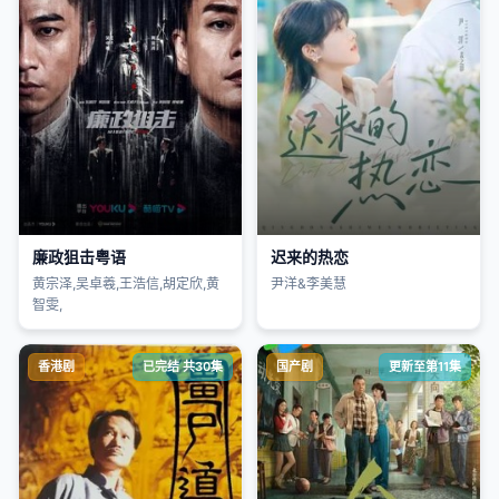
廉政狙击粤语
迟来的热恋
黄宗泽,吴卓羲,王浩信,胡定欣,黄
尹洋&李美慧
智雯,
香港剧
已完结 共30集
国产剧
更新至第11集