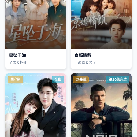
星坠于海
京婚情颤
辛夷＆杨刚
王彦鑫＆澄芓
国产剧
全集
欧美剧
第20集完结