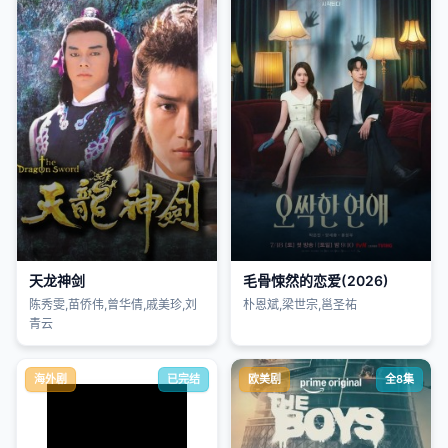
天龙神剑
毛骨悚然的恋爱(2026)
陈秀雯,苗侨伟,曾华倩,戚美珍,刘
朴恩斌,梁世宗,邕圣祐
青云
海外剧
已完结
欧美剧
全8集