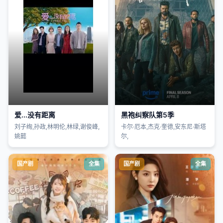
爱...没有距离
黑袍纠察队第5季
刘子绚,孙政,林明伦,林绿,谢俊峰,
卡尔·厄本,杰克·奎德,安东尼·斯塔
姚懿
尔,
国产剧
全集
国产剧
全集