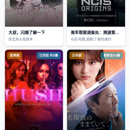
大叔，闪婚了解一下
海军罪案调查处：溯源第一季
张北淅＆张邵禾
马克·哈蒙,奥斯汀·斯托维尔
欧美剧
已完结 共8集
日本剧
更新至04集