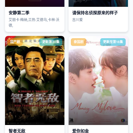
安静第二季
请保持名侦探原来的样子
艾丽卡·梅纳,兰热·艾德乌,卡林·沃
吉川爱
德,
国产剧
更新第30集
泰国剧
更新至第18集
智者无敌
爱你如金