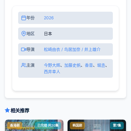
年份
2026
地区
日本
导演
松崎由衣 / 鸟居加奈 / 井上雄介
主演
今野大辉
、
加藤史帆
、
香音
、
堀丞
、
西井幸人
相关推荐
香港剧
已完结 共20集
韩国剧
第7集