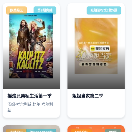
欧美综艺
第8期完结
姐姐请吃饭2第5期
摇滚兄弟私生活第一季
姐姐当家第二季
汤姆·考尔利兹,比尔·考尔利
兹