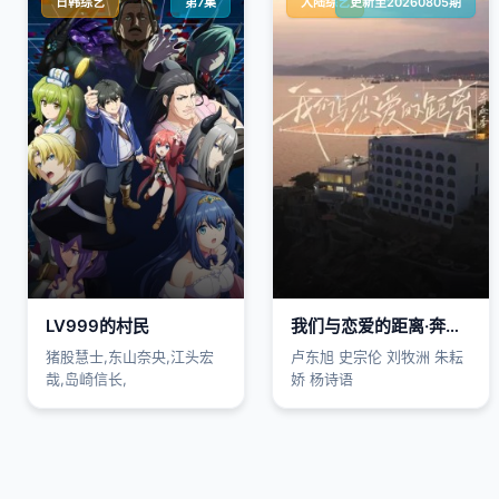
日韩综艺
第7集
大陆综艺
更新至20260805期
LV999的村民
我们与恋爱的距离·奔赴季
猪股慧士,东山奈央,江头宏
卢东旭 史宗伦 刘牧洲 朱耘
哉,岛崎信长,
娇 杨诗语