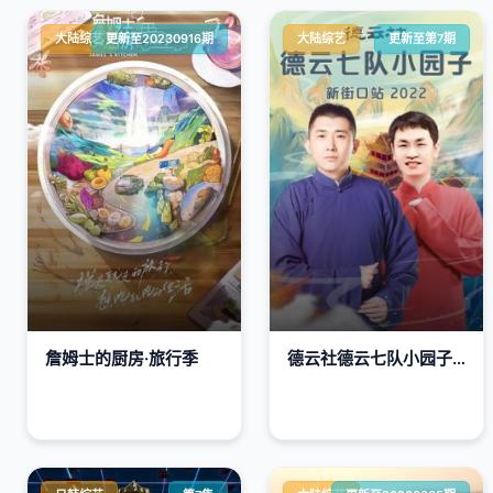
大陆综艺
更新至20230916期
大陆综艺
更新至第7期
詹姆士的厨房·旅行季
德云社德云七队小园子新街口站2022