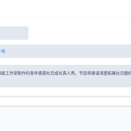
叶萌
超级工作室制作的青年情感社交成长真人秀。节目将邀请渴望拓展社交圈的单