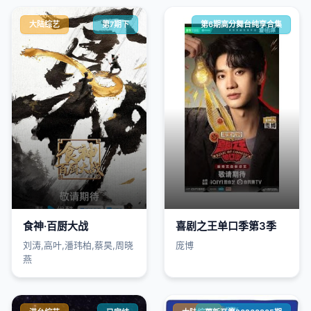
大陆综艺
第7期下
第6期高分舞台纯享合集
食神·百厨大战
喜剧之王单口季第3季
刘涛,高叶,潘玮柏,蔡昊,周晓
庞博
燕