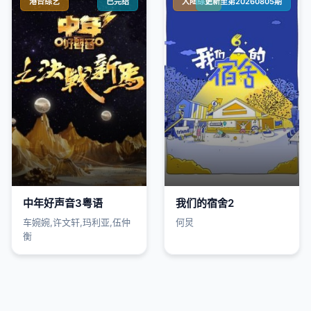
港台综艺
已完结
大陆综艺
更新至第20260805期
中年好声音3粤语
我们的宿舍2
车婉婉,许文轩,玛利亚,伍仲
何炅
衡