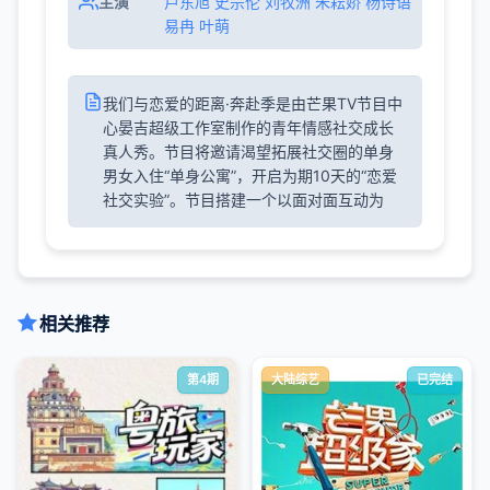
主演
卢东旭 史宗伦 刘牧洲 朱耘娇 杨诗语
易冉 叶萌
我们与恋爱的距离·奔赴季是由芒果TV节目中
心晏吉超级工作室制作的青年情感社交成长
真人秀。节目将邀请渴望拓展社交圈的单身
男女入住“单身公寓”，开启为期10天的“恋爱
社交实验”。节目搭建一个以面对面互动为
相关推荐
第4期
大陆综艺
已完结