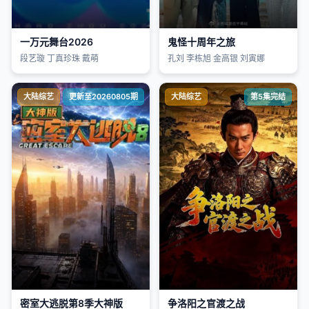
一万元舞台2026
鬼怪十周年之旅
段艺璇 丁真珍珠 戴萌
孔刘 李栋旭 金高银 刘寅娜
大陆综艺
更新至20260805期
大陆综艺
第5集完结
密室大逃脱第8季大神版
争洛阳之官渡之战