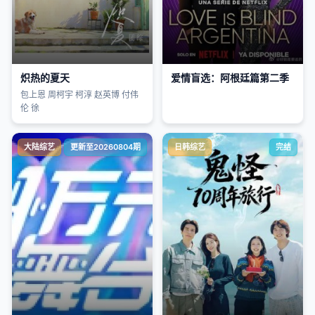
炽热的夏天
爱情盲选：阿根廷篇第二季
包上恩 周柯宇 柯淳 赵英博 付伟
伦 徐
大陆综艺
更新至20260804期
日韩综艺
完结