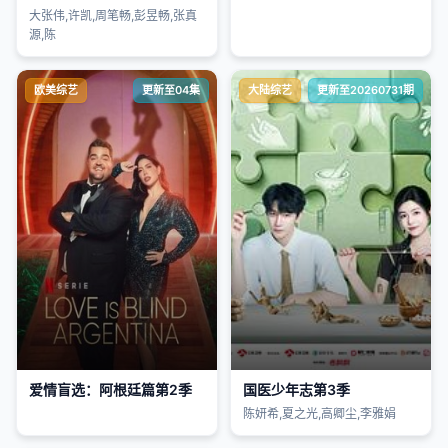
大张伟,许凯,周笔畅,彭昱畅,张真
源,陈
欧美综艺
更新至04集
大陆综艺
更新至20260731期
爱情盲选：阿根廷篇第2季
国医少年志第3季
陈妍希,夏之光,高卿尘,李雅娟