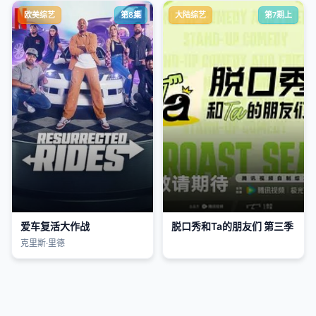
欧美综艺
第8集
大陆综艺
第7期上
爱车复活大作战
脱口秀和Ta的朋友们 第三季
克里斯·里德