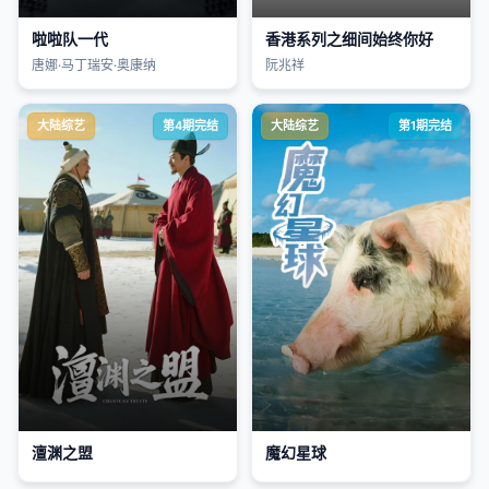
啦啦队一代
香港系列之细间始终你好
唐娜·马丁瑞安·奥康纳
阮兆祥
大陆综艺
第4期完结
大陆综艺
第1期完结
澶渊之盟
魔幻星球