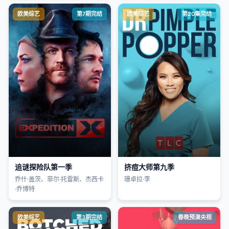
欧美综艺
第7期完结
欧美综艺
第20集完结
追谜探险队第一季
挤痘大师第九季
乔什·盖茨、菲尔·托雷斯、杰西卡
珊卓拉·李
·乔博特
欧美综艺
第3期完结
春晚预演央视