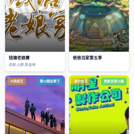
钱塘老娘舅
爸爸当家第五季
迟婷,小胖,陈金林
大陆综艺
第10期加更下
港台综艺
更新至第13集