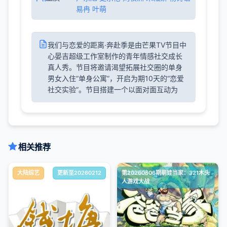
易冉 叶萌
我们与恋爱的距离·奔赴季是由芒果TV节目中
心晏吉超级工作室制作的青年情感社交成长
真人秀。节目将邀请渴望拓展社交圈的单身
男女入住“单身公寓”，开启为期10天的“恋爱
社交实验”。节目搭建一个以面对面互动为
相关推荐
大陆综艺
更新至20260212
第20260806期萌娃当家：321木头
大陆综艺
人游戏大战