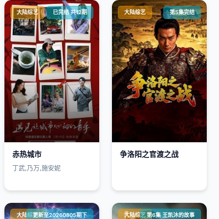
大陆综艺
已完结 共12期
大陆综艺
第5集完结
赤热城市
争洛阳之官渡之战
丁武,乃万,施安妮
大陆综艺
更新至20260805期下
大陆综艺
第6集 王凯沐的故事