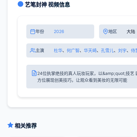
艺笔封神 视频信息
年份
2026
地区
大陆
主演
杜华
、
何广智
、
华天崎
、
孔雪儿
、
刘宇
、
侍
24位执掌绝技的真人玩妆玩家，以&amp;quot;技艺 
方位展现创美技巧，让观众看到美妆的无限可能
相关推荐