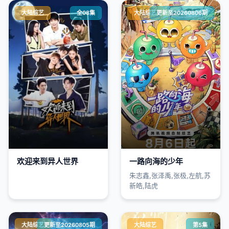
大陆综艺
全08集
大陆综艺
更新至20260806期
欢迎来到异人世界
一路向海的少年
朱志鑫,张泽禹,张极,左航,苏
新皓,陆虎
大陆综艺
更新至20260805期
大陆综艺
第5集