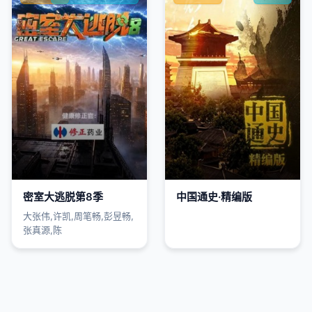
密室大逃脱第8季
中国通史·精编版
大张伟,许凯,周笔畅,彭昱畅,
张真源,陈