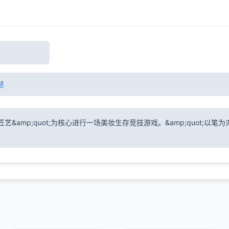
慧
匠艺&amp;quot;为核心进行一场美妆生存竞技游戏。&amp;quot;以笔