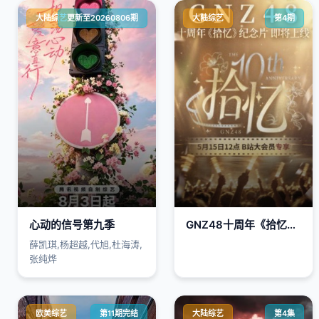
大陆综艺
更新至20260806期
大陆综艺
第4期
心动的信号第九季
GNZ48十周年《拾忆》纪念片
薛凯琪,杨超越,代旭,杜海涛,
张纯烨
欧美综艺
第11期完结
大陆综艺
第4集