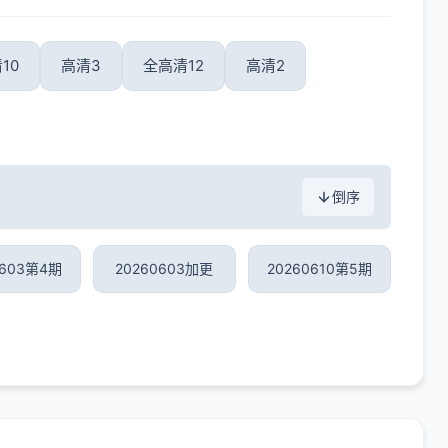
10
高清3
全高清12
高清2
倒序
0603第4期
20260603加更
20260610第5期