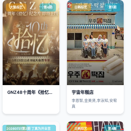
大陆综艺
第4期
日韩综艺
第1期
GNZ48十周年《拾忆》纪念片
宇宙年糕店
李恩智,金美贤,李泳知,安宥
真
20260731第2期 丁真为开业苦
大陆综艺
日韩综艺
第4集