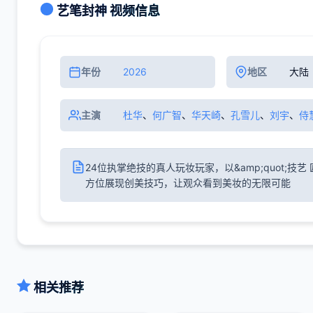
艺笔封神 视频信息
年份
2026
地区
大陆
主演
杜华
、
何广智
、
华天崎
、
孔雪儿
、
刘宇
、
侍
24位执掌绝技的真人玩妆玩家，以&amp;quot;技艺 
方位展现创美技巧，让观众看到美妆的无限可能
相关推荐