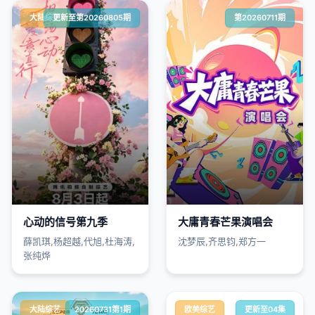
大陆综艺
更新至第20260805期
第20260711期
心动的信号第九季
大庸青春芒果演唱会
薛凯琪,杨超越,代旭,杜海涛,
沈梦辰,齐思钧,郑方一
张纯烨
大陆综艺
20260731第1期
欧美综艺
更新至04集