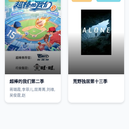
超棒的我们第二季​
荒野独居第十三季
蒋璐霞,李菲儿,屈菁菁,刘维,
吴俊霆,赵