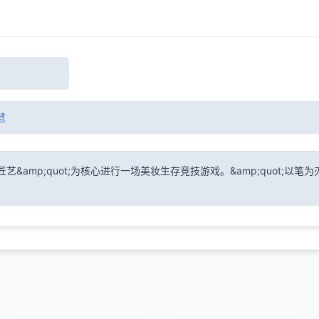
慧
匠艺&amp;quot;为核心进行一场美妆生存竞技游戏。&amp;quot;以笔