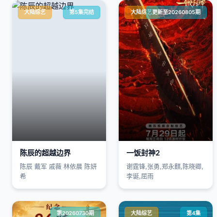
大陆综艺
第5集完结
大陆综艺
更新至20260805期
陈辰的超越边界
一饭封神2
陈辰 戴军 戚薇 林依晨 陈妍
谢霆锋,张勇,郑永麒,陈晓卿,
希
李诞,屈雨
第20260730期
大陆综艺
第4集