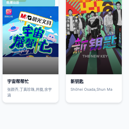
练潮汕话
宇宙帮帮忙
新钥匙
张颜齐,丁真珍珠,井胧,余宇
Shōhei Osada,Shun Ma
涵