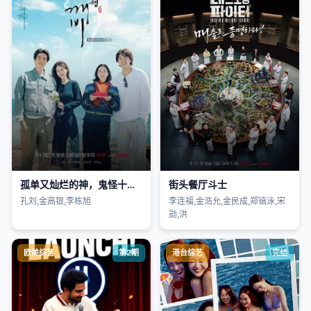
孤单又灿烂的神，鬼怪十周年特辑
街头餐厅斗士
孔刘,金高银,李栋旭
李连福,金浩允,金民成,郑镐泳,宋
勋,洪
欧美综艺
第2期
港台综艺
完结