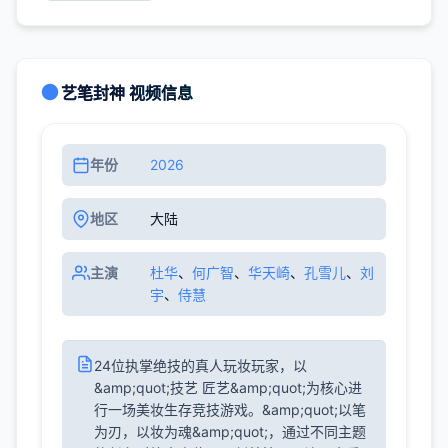
艺笔封神 视频信息
年份
2026
地区
大陆
主演
杜华
、
何广智
、
华天崎
、
孔雪儿
、
刘
宇
、
侍慧
24位执掌绝技的真人玩妆玩家，以
&amp;quot;技艺 匠艺&amp;quot;为核心进
行一场美妆生存竞技游戏。&amp;quot;以笔
为刃，以妆为魂&amp;quot;，通过不同主题