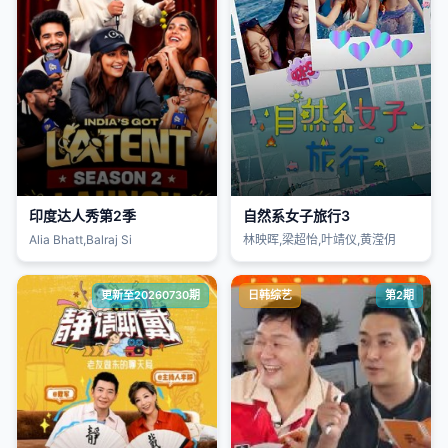
印度达人秀第2季
自然系女子旅行3
Alia Bhatt,Balraj Si
林映晖,梁超怡,叶靖仪,黄滢仴
更新至20260730期
日韩综艺
第2期