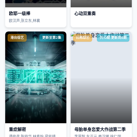
欧耶一级棒
心动双重奏
欧汉声,张立东,林襄
港台综艺
更新至第2集
日韩综艺
共10期 更新到9期
重症解密
母胎单身恋爱大作战第二季
谭俊彦,陈晓华,林秀怡,梁凯晴
李恩智,车正元,姜汉娜,徐仁国