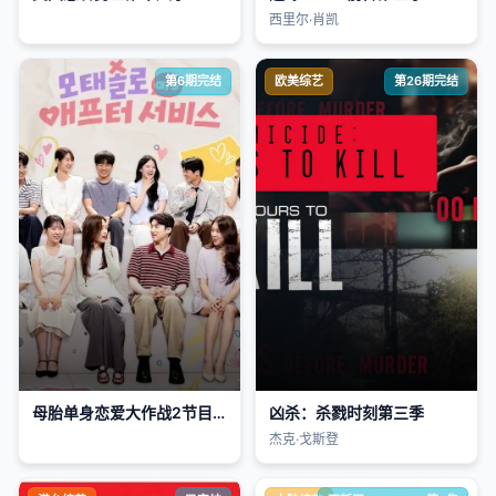
西里尔·肖凯
第6期完结
欧美综艺
第26期完结
母胎单身恋爱大作战2节目售后
凶杀：杀戮时刻第三季
杰克·戈斯登