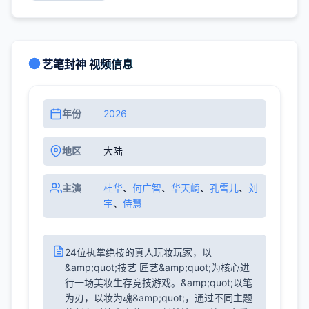
艺笔封神 视频信息
年份
2026
地区
大陆
主演
杜华
、
何广智
、
华天崎
、
孔雪儿
、
刘
宇
、
侍慧
24位执掌绝技的真人玩妆玩家，以
&amp;quot;技艺 匠艺&amp;quot;为核心进
行一场美妆生存竞技游戏。&amp;quot;以笔
为刃，以妆为魂&amp;quot;，通过不同主题