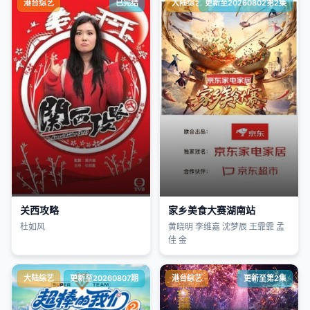
港台综艺
已完结
大陆综艺
更新至20260802第2集
关西攻略
家乡美食大赛湖南站
杜如风
黄晓明 李维嘉 沈梦辰 王霏霏 孟
佳 金
大陆综艺
更新至20260807期
港台综艺
更新至第2集