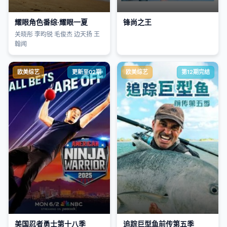
耀眼角色番综·耀眼一夏
锋尚之王
关晓彤 李昀锐 毛俊杰 边天扬 王
翰闻
欧美综艺
更新至02期
欧美综艺
第12期完结
美国忍者勇士第十八季
追踪巨型鱼前传第五季