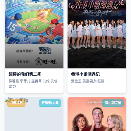
超棒的我们第二季
香港小姐湘遇记
蒋璐霞 李菲儿 屈菁菁 刘维 吴俊
汤盈盈,黄嘉雯,陈懿德
霆 赵
日韩综艺
更新至06集
第10期完结