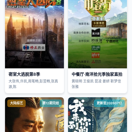
密室大逃脱第8季
中餐厅·南洋拾光季独家直拍
大张伟,许凯,周笔畅,彭昱畅,张真
黄晓明 王俊凯 昆凌 姜妍 靳梦佳
源,陈
张雅
大陆综艺
第12期完结
更新至20260712