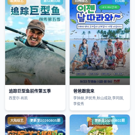
欧美综艺
第12期完结
日韩综艺
已完结
追踪巨型鱼前传第五季
爸爸跟我来
西里尔·肖凯
李钟赫,尹民秀,秋山成勋,李同国,
李俊秀
大陆综艺
更新至20260805期
更新至20260802期