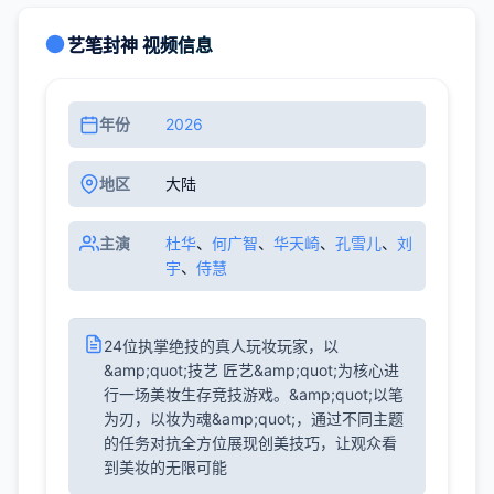
艺笔封神 视频信息
年份
2026
地区
大陆
主演
杜华
、
何广智
、
华天崎
、
孔雪儿
、
刘
宇
、
侍慧
24位执掌绝技的真人玩妆玩家，以
&amp;quot;技艺 匠艺&amp;quot;为核心进
行一场美妆生存竞技游戏。&amp;quot;以笔
为刃，以妆为魂&amp;quot;，通过不同主题
的任务对抗全方位展现创美技巧，让观众看
到美妆的无限可能