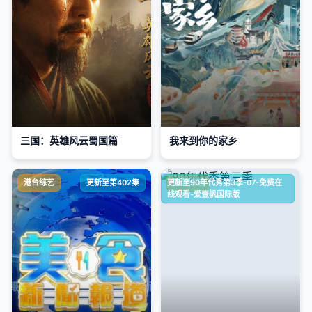
三国：英雄风云蜀国篇
我来到你的家乡
港台综艺
更新至第402集
更新至90年代秀第3季-07-免费在
欧美综艺
线观看-爱壹帆国际版