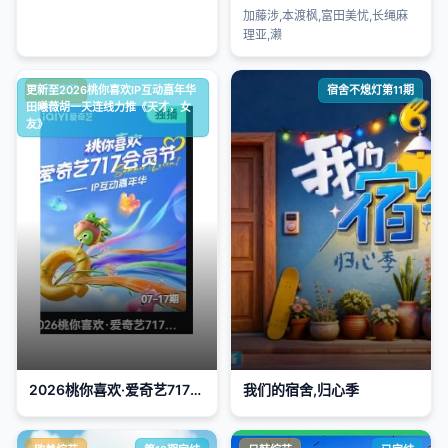
加藤涉,本渡枫,富田美忧,长绳麻
理亚,濑
更新至2026桃你喜欢IP互动嘉年华
大陆综艺
宿舍不熄灯第11期
田曦薇胡一天连线力推《天才，女
友》
2026桃你喜欢·爱奇艺717会员节——IP互动嘉年华
我们的宿舍,归心季